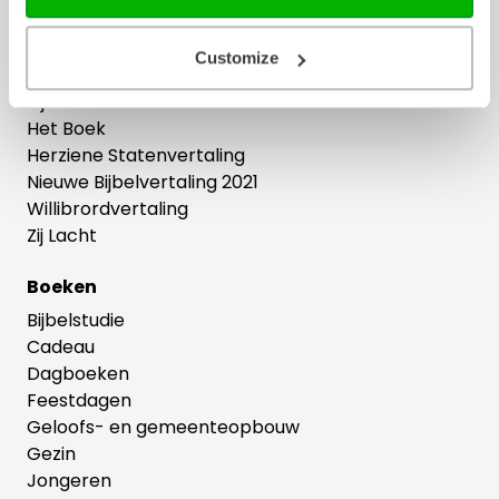
Ons hele assortiment
Customize
Bijbels
Bijbelse cadeaus
Het Boek
Herziene Statenvertaling
Nieuwe Bijbelvertaling 2021
Willibrordvertaling
Zij Lacht
Boeken
Bijbelstudie
Cadeau
Dagboeken
Feestdagen
Geloofs- en gemeenteopbouw
Gezin
Jongeren