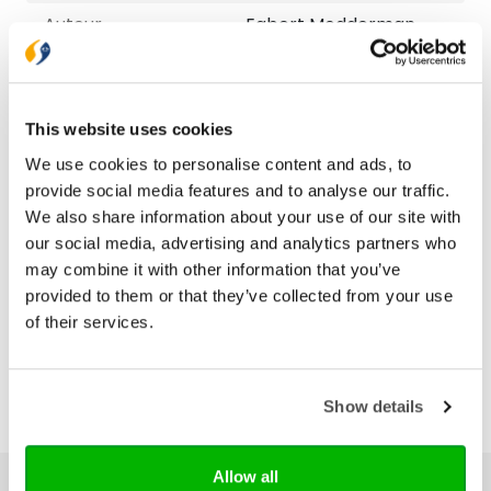
Auteur
Egbert Modderman,
Pieter Jan Kruizinga
Taal
Nederlands
This website uses cookies
Aantal pagina's
96
We use cookies to personalise content and ads, to
provide social media features and to analyse our traffic.
Bezorging binnen 1–2 werkdagen
We also share information about your use of our site with
Gratis verzending vanaf € 20,-
our social media, advertising and analytics partners who
Gratis retourneren
may combine it with other information that you’ve
provided to them or that they’ve collected from your use
of their services.
Show details
Allow all