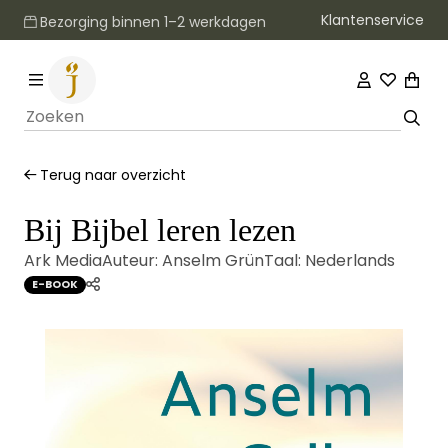
Klantenservice
Bezorging binnen 1–2 werkdagen
Terug naar overzicht
Bij Bijbel leren lezen
Ark Media
Auteur:
Anselm Grün
Taal:
Nederlands
E-BOOK