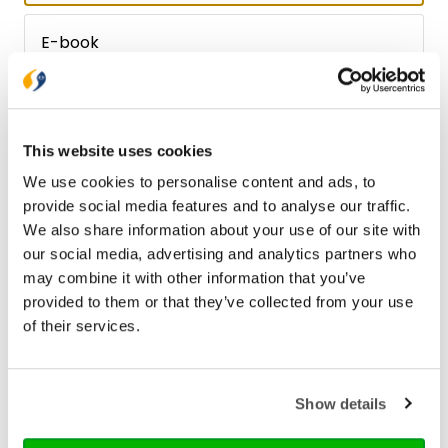
E-book
€ 11,99
Bezorging binnen 1–2 werkdagen
This website uses cookies
Gratis verzending vanaf € 20,-
We use cookies to personalise content and ads, to
Gratis retourneren
provide social media features and to analyse our traffic.
We also share information about your use of our site with
our social media, advertising and analytics partners who
Bekijk ook eens
may combine it with other information that you’ve
provided to them or that they’ve collected from your use
of their services.
Show details