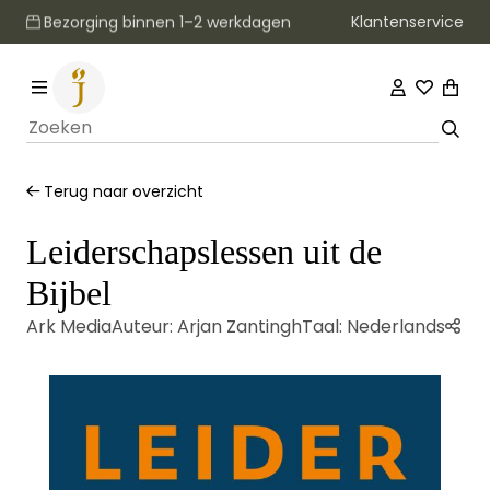
Klantenservice
Bezorging binnen 1–2 werkdagen
Terug naar overzicht
Leiderschapslessen uit de
Bijbel
Ark Media
Auteur:
Arjan Zantingh
Taal:
Nederlands