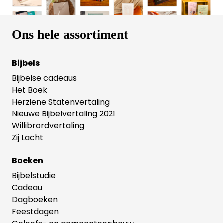
een gemeente is met meer van de andere
component leidt tot een krachtige, aantrekkelijke
en vitale kerk.
Ons hele assortiment
Bijbels
Bijbelse cadeaus
Het Boek
Herziene Statenvertaling
Nieuwe Bijbelvertaling 2021
Willibrordvertaling
Zij Lacht
Boeken
Bijbelstudie
Cadeau
Dagboeken
Feestdagen