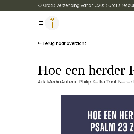
Gratis verzending vanaf €20
Gratis retou
Terug naar overzicht
Hoe een herder P
Ark Media
Auteur:
Philip Keller
Taal:
Neder