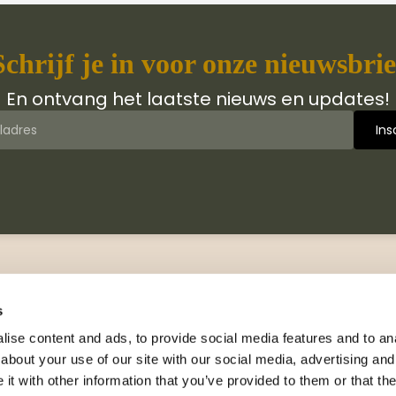
Schrijf je in voor onze nieuwsbrie
En ontvang het laatste nieuws en updates!
 van Jongbloed Media
Contact
jn wij
Manuscripten
s
hiedenis
Neem contact met ons op
ise content and ads, to provide social media features and to anal
logus
about your use of our site with our social media, advertising and
Adresgegevens
wsbrieven
t with other information that you’ve provided to them or that the
Celsiusweg 41, 8912 AM