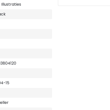
gelegenheid.
Illustraties
ack
33804120
04-15
Keller