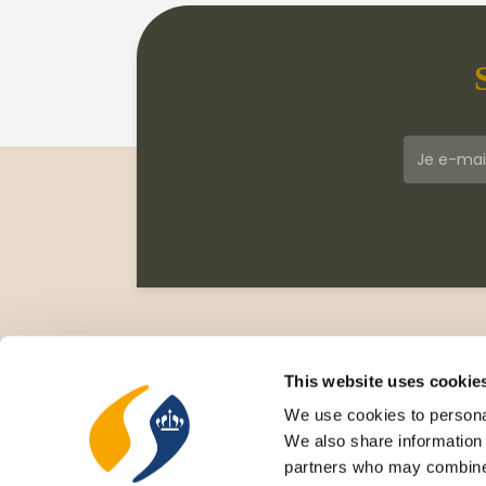
Klantenservice
Meer
Veelgestelde vragen
Wie zi
This website uses cookie
Leveringsvoorwaarden
Gesc
We use cookies to personal
Privacy Statement
Cata
We also share information 
Retourneren
Nieu
partners who may combine i