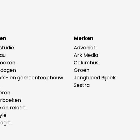
en
Merken
lstudie
Adveniat
au
Ark Media
oeken
Columbus
tdagen
Groen
ofs- en gemeenteopbouw
Jongbloed Bijbels
n
Sestra
eren
erboeken
e en relatie
yle
ogie