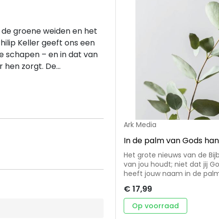
 de groene weiden en het
hilip Keller geeft ons een
 de schapen – en in dat van
 hen zorgt. De...
Ark Media
In de palm van Gods ha
Het grote nieuws van de Bijbe
van jou houdt; niet dat jij G
heeft jouw naam in de palm 
zijn zo geliefd als de psal
€ 17,99
troost, blijdschap en kracht
mooie dagen. Max Lucado sc
Op voorraad
prachtige bijbelteksten. Een mooi vormgegeven cadeauboek voor elke