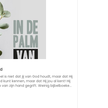
nd
l is niet dat jij van God houdt, maar dat Hij
od kunt kennen, maar dat Hij jou al kent! Hij
van zijn hand gegrift. Weinig bijbelboeken
men. Ze spreken van verwondering, hoop,
; ze bieden woorden voor moeilijke en
hreef korte overdenkingen bij deze