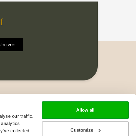
f
Volg ons
Allow all
yse our traffic.
 analytics
Customize
y’ve collected