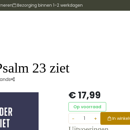
rneren
Bezorging binnen 1–2 werkdagen
salm 23 ziet
lands
€ 17,99
Op voorraad
−
+
In winke
Uitvoeringen