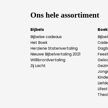
Ons hele assortiment
Bijbels
Boek
Bijbelse cadeaus
Bijbe
Het Boek
Cade
Herziene Statenvertaling
Dagb
Nieuwe Bijbelvertaling 2021
Fees
Willibrordvertaling
Gelo
Zij Lacht
Gezi
Jong
Kind
Liefd
Lifest
Theol