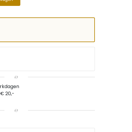
erkdagen
 € 20,-