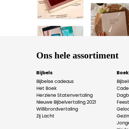
Ons hele assortiment
Bijbels
Boek
Bijbelse cadeaus
Bijbe
Het Boek
Cade
Herziene Statenvertaling
Dagb
Nieuwe Bijbelvertaling 2021
Fees
Willibrordvertaling
Gelo
Zij Lacht
Gezi
Jong