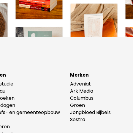
en
Merken
lstudie
Adveniat
au
Ark Media
oeken
Columbus
tdagen
Groen
ofs- en gemeenteopbouw
Jongbloed Bijbels
n
Sestra
eren