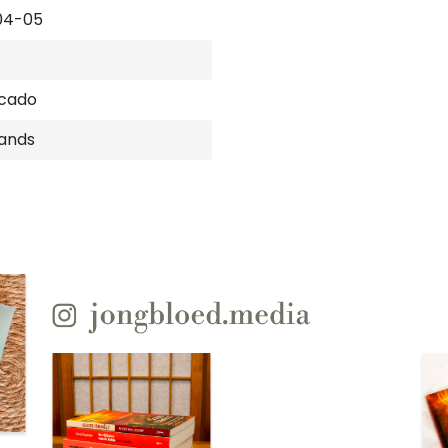
04-05
ucado
ands