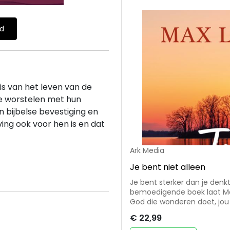
ld
s van het leven van de
e worstelen met hun
bijbelse bevestiging en
ng ook voor hen is en dat
Ark Media
Je bent niet alleen
Je bent sterker dan je denkt, o
bemoedigende boek laat Max
God die wonderen doet, jou n
wordt met verdriet, pijn, ee
€ 22,99
moment om je troost en krac