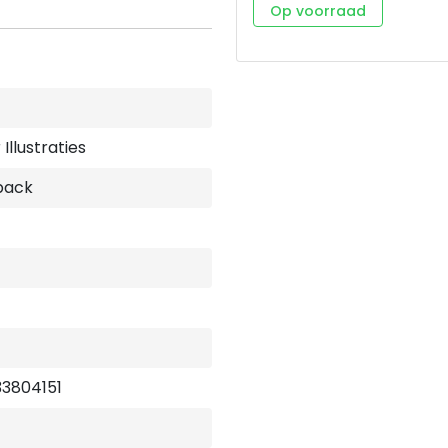
moeite en eenzaamheid. Cen
Op voorraad
wonderen die in het evang
wonderen laten niet alleen
er en Ik zorg voor je.'
Illustraties
back
3804151