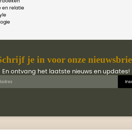
erboeken
e en relatie
yle
ogie
Schrijf je in voor onze nieuwsbrie
En ontvang het laatste nieuws en updates!