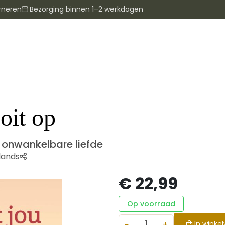
rneren
Bezorging binnen 1–2 werkdagen
oit op
 onwankelbare liefde
lands
€ 22,99
Op voorraad
−
+
In winke