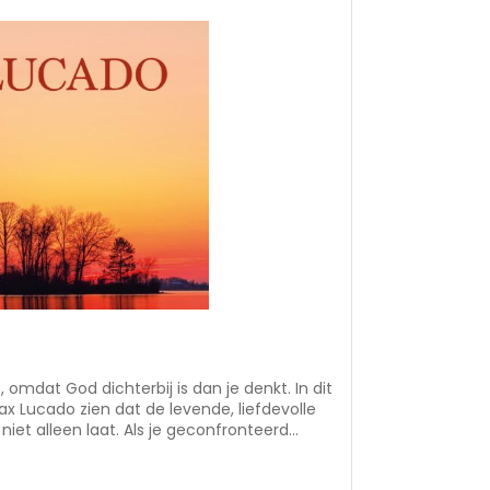
mdat God dichterbij is dan je denkt. In dit
 Lucado zien dat de levende, liefdevolle
iet alleen laat. Als je geconfronteerd
nzaamheid of angst, aarzelt Hij geen
ht te geven. God is nabij, ook in tijden van