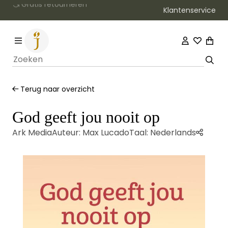
Klantenservice
Bezorging binnen 1–2 werkdagen
Terug naar overzicht
God geeft jou nooit op
Ark Media
Auteur:
Max Lucado
Taal:
Nederlands