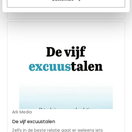
kind kunt herkennen en toepassen. Door de juiste
Op voorraad
liefdestaal te spreken, namelijk de taal die jouw kind
het beste verstaat, kun je je zoon of dochter helpen
je liefde te ervaren. Een praktisch boek met veel
suggesties voor de dagelijkse communicatie met je
kind.
Ark Media
De vijf excuustalen
Zelfs in de beste relatie gaat er weleens iets