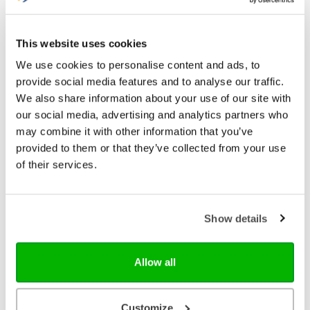
This website uses cookies
We use cookies to personalise content and ads, to
provide social media features and to analyse our traffic.
We also share information about your use of our site with
our social media, advertising and analytics partners who
may combine it with other information that you’ve
provided to them or that they’ve collected from your use
of their services.
Ark Media
Show details
De vijf talen van de liefde van kinderen
Kinderen spreken een liefdestaal die we vaak niet
goed verstaan. En omgekeerd begrijpen kinderen
Allow all
ons ook niet altijd zo goed. In 'De vijf talen van de
liefde van kinderen' laten Gary Chapman en Ross
€ 17,99
Campbell zien hoe je de eerste liefdestaal van je
Customize