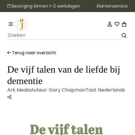
Klantenservice
Bezorging binnen 1–2 werkdagen
Terug naar overzicht
De vijf talen van de liefde bij
dementie
Ark Media
Auteur:
Gary Chapman
Taal:
Nederlands