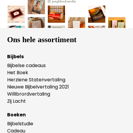
biecht en dankzegging. Tyler Staton is een jonge
Amerikaanse voorganger met een grote passie voor
gebed. Hij is directeur van 24-7 prayer USA. Zijn
boeken en podcasts vinden weerklank bij een
internationaal publiek van vooral jonge mensen.
Ons hele assortiment
Bijbels
Bijbelse cadeaus
Het Boek
Herziene Statenvertaling
Nieuwe Bijbelvertaling 2021
Willibrordvertaling
Zij Lacht
Boeken
Bijbelstudie
Cadeau