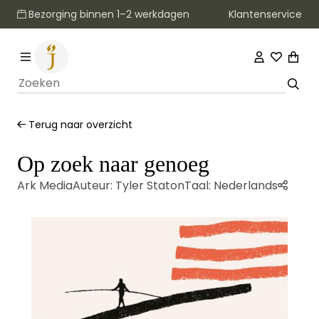
Klantenservice
Bezorging binnen 1–2 werkdagen
Terug naar overzicht
Op zoek naar genoeg
Ark Media
Auteur:
Tyler Staton
Taal:
Nederlands