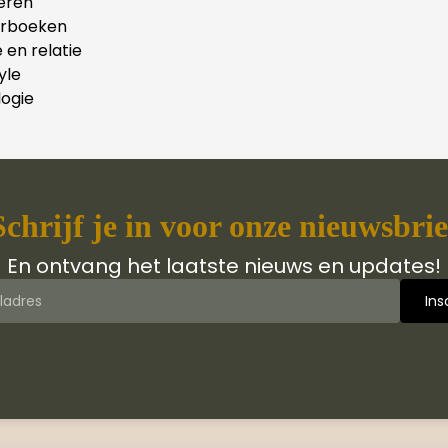
eren
erboeken
e en relatie
yle
ogie
Schrijf je in voor onze nieuwsbrie
En ontvang het laatste nieuws en updates!