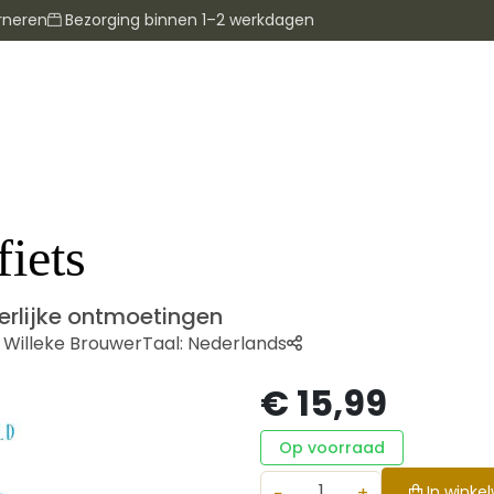
rneren
Bezorging binnen 1–2 werkdagen
fiets
erlijke ontmoetingen
,
Willeke Brouwer
Taal:
Nederlands
€ 15,99
Op voorraad
−
+
In winke