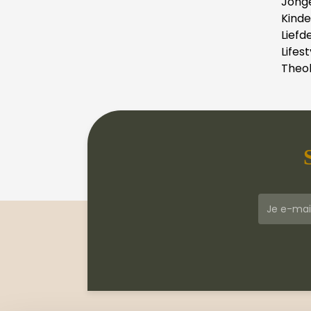
Jong
Kind
Liefd
Lifest
Theol