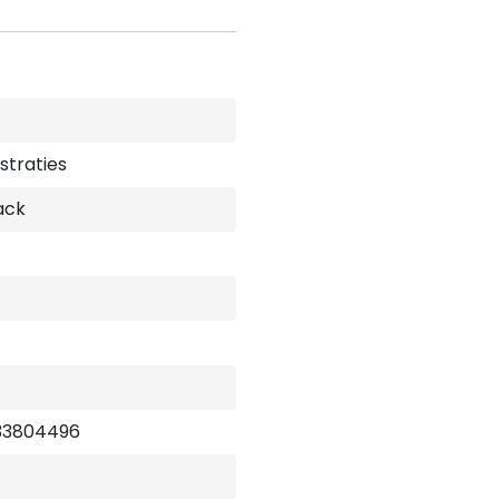
ustraties
ack
33804496