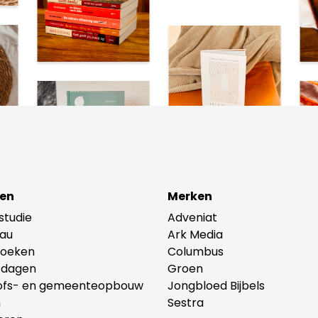
en
Merken
lstudie
Adveniat
au
Ark Media
oeken
Columbus
tdagen
Groen
ofs- en gemeenteopbouw
Jongbloed Bijbels
n
Sestra