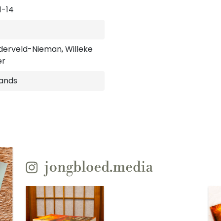
1-14
iderveld-Nieman, Willeke
er
ands