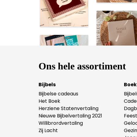
Ons hele assortiment
Bijbels
Boek
Bijbelse cadeaus
Bijbe
Het Boek
Cade
Herziene Statenvertaling
Dagb
Nieuwe Bijbelvertaling 2021
Fees
Willibrordvertaling
Gelo
Zij Lacht
Gezi