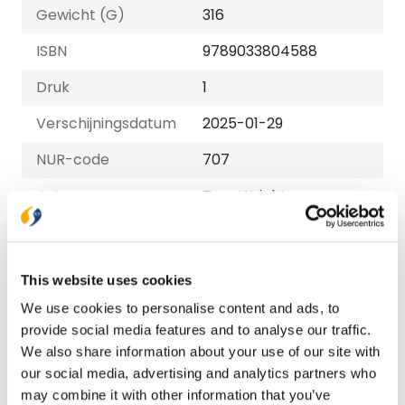
Gewicht (G)
316
ISBN
9789033804588
Druk
1
Verschijningsdatum
2025-01-29
NUR-code
707
Auteur
Tom Wright
Taal
Nederlands
Aantal pagina's
208
This website uses cookies
Uitvoeringen
We use cookies to personalise content and ads, to
provide social media features and to analyse our traffic.
Paperback
We also share information about your use of our site with
€ 22,99
our social media, advertising and analytics partners who
may combine it with other information that you’ve