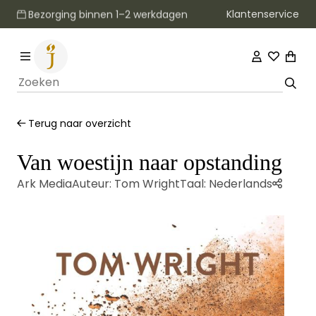
Klantenservice
Bezorging binnen 1–2 werkdagen
Terug naar overzicht
Van woestijn naar opstanding
Ark Media
Auteur:
Tom Wright
Taal:
Nederlands