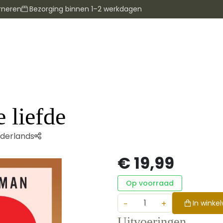
rneren
Bezorging binnen 1–2 werkdagen
 liefde
derlands
€ 19,99
Op voorraad
−
+
In winke
Uitvoeringen