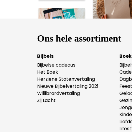
Ons hele assortiment
Bijbels
Boek
Bijbelse cadeaus
Bijbe
Het Boek
Cade
Herziene Statenvertaling
Dagb
Nieuwe Bijbelvertaling 2021
Fees
Willibrordvertaling
Gelo
Zij Lacht
Gezi
Jong
Kind
Liefd
Lifest