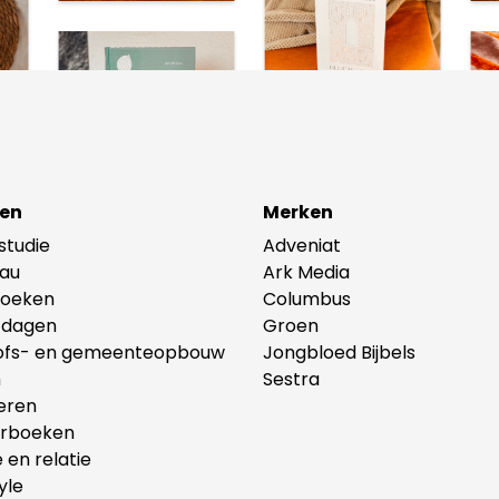
en
Merken
lstudie
Adveniat
au
Ark Media
oeken
Columbus
tdagen
Groen
ofs- en gemeenteopbouw
Jongbloed Bijbels
n
Sestra
eren
erboeken
e en relatie
yle