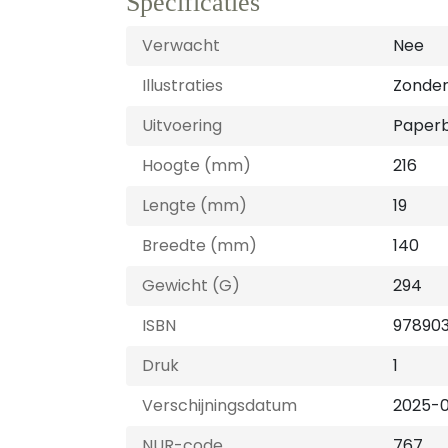
Specificaties
Verwacht
Nee
Illustraties
Zonder 
Uitvoering
Paper
Hoogte (mm)
216
Lengte (mm)
19
Breedte (mm)
140
Gewicht (G)
294
ISBN
97890
Druk
1
Verschijningsdatum
2025-0
NUR-code
767