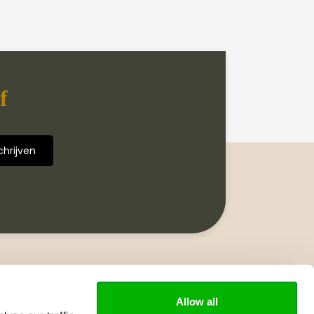
f
Volg ons
Allow all