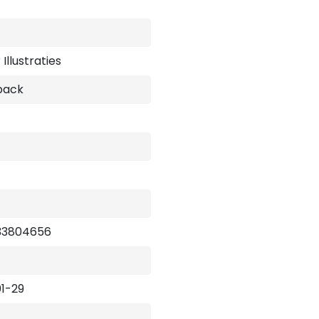
Illustraties
back
33804656
1-29