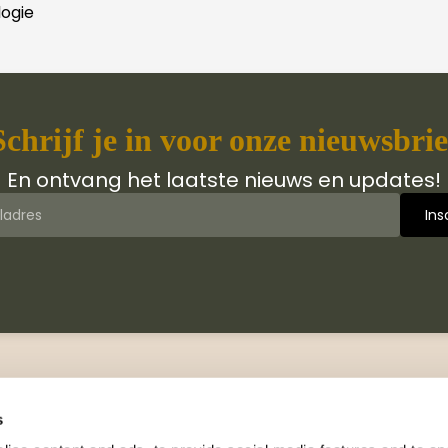
ogie
Schrijf je in voor onze nieuwsbrie
En ontvang het laatste nieuws en updates!
 van Jongbloed Media
Contact
jn wij
Manuscripten
s
hiedenis
Neem contact met ons op