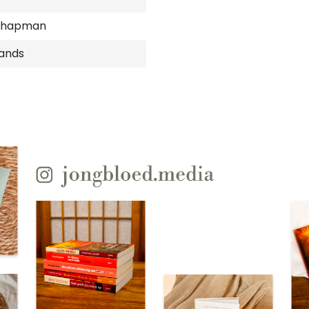
Chapman
ands