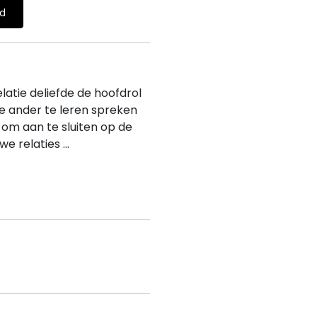
ld
atie deliefde de hoofdrol
de ander te leren spreken
 om aan te sluiten op de
e relaties ...