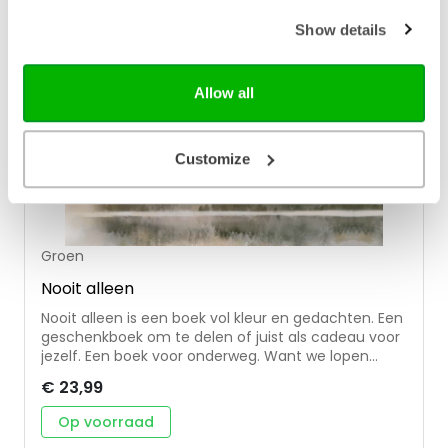
beginnen. Want wat er ook in je leven aan de hand
Show details
is: Schuil maar bij Hem. Marjolein Stoové illustreert
kleurrijke, vaak symbolische, tekeningen bij
bijbelteksten. Haar inspiratie haalt ze uit haar
bostuin en haar leven dat niet over rozen gaat.
Allow all
Customize
Groen
Nooit alleen
Nooit alleen is een boek vol kleur en gedachten. Een
geschenkboek om te delen of juist als cadeau voor
jezelf. Een boek voor onderweg. Want we lopen
allemaal ons eigen pad. Soms gaat de weg
€ 23,99
omhoog, soms omlaag. En soms voelt het alsof we
het helemaal alleen moeten doen. Voelen we ons
Op voorraad
eenzaam in de drukte van de wereld. Wat is het dan