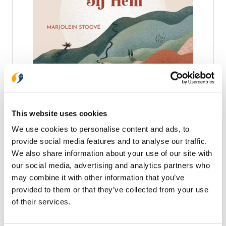
Jongbloed
Schuilen bij Hem
This website uses cookies
Schuilen bij Hem staat vol bijbelteksten uit de
Herziene Statenvertaling over schuilen bij God.
We use cookies to personalise content and ads, to
Zowel in grazige weiden als in diepe dalen mag je bij
provide social media features and to analyse our traffic.
de hemelse Vader komen met je gebrokenheid. De
€ 17,99
We also share information about your use of our site with
moeiten van het leven kunnen zo in contrast staan
met wat God ons belooft. Dit boek bevat teksten
our social media, advertising and analytics partners who
Op voorraad
van hoop, van veiligheid maar ook van mogen zíjn
may combine it with other information that you’ve
onder Zijn vleugels. De kleurrijke illustraties zorgen
provided to them or that they’ve collected from your use
voor ondersteuning en verbeelding van de teksten
of their services.
op een liefdevolle, warme manier. Een boek om
cadeau te geven ter bemoediging, zelf te houden,
open op tafel te leggen of de dag mee te