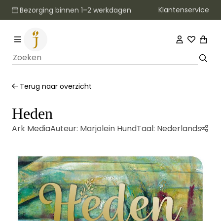
Klantenservice
Bezorging binnen 1–2 werkdagen
Terug naar overzicht
Heden
Ark Media
Auteur:
Marjolein Hund
Taal:
Nederlands