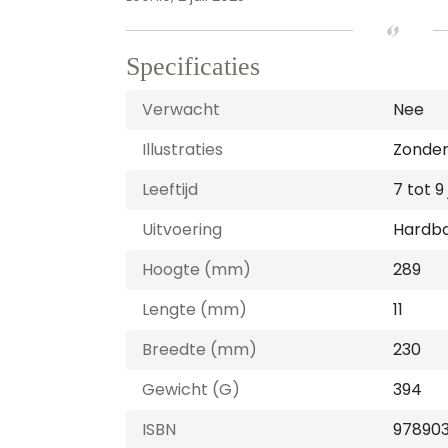
Specificaties
Verwacht
Nee
Illustraties
Zonder 
Leeftijd
7 tot 9
Uitvoering
Hardb
Hoogte (mm)
289
Lengte (mm)
11
Breedte (mm)
230
Gewicht (G)
394
ISBN
97890