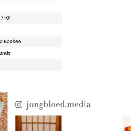
7-01
d Boekee
ands