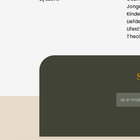
Jong
Kind
Liefd
Lifest
Theol