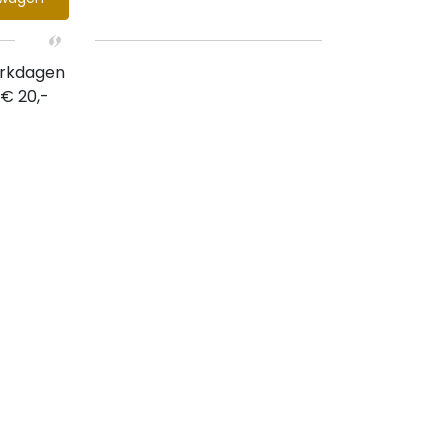
erkdagen
 € 20,-