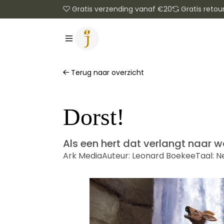
Gratis verzending vanaf €20
Gratis retou
Terug naar overzicht
Dorst!
Als een hert dat verlangt naar w
Ark Media
Auteur:
Leonard Boekee
Taal:
N