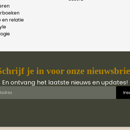
eren
erboeken
e en relatie
yle
ogie
Schrijf je in voor onze nieuwsbrie
En ontvang het laatste nieuws en updates!