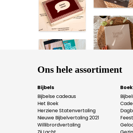
Ons hele assortiment
Bijbels
Boek
Bijbelse cadeaus
Bijbe
Het Boek
Cade
Herziene Statenvertaling
Dagb
Nieuwe Bijbelvertaling 2021
Fees
Willibrordvertaling
Gelo
Zij Lacht
Gezi