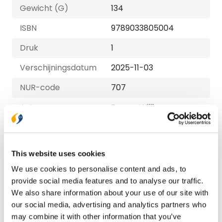
Gewicht (G)
134
ISBN
9789033805004
Druk
1
Verschijningsdatum
2025-11-03
NUR-code
707
Auteur
Rowan Williams
Taal
Nederlands
Aantal pagina's
96
This website uses cookies
Uitvoeringen
We use cookies to personalise content and ads, to
provide social media features and to analyse our traffic.
Paperback
We also share information about your use of our site with
€ 14,99
our social media, advertising and analytics partners who
may combine it with other information that you’ve