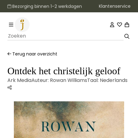
Klantenservice
Bezorging binnen 1–2 werkdagen
Terug naar overzicht
Ontdek het christelijk geloof
Ark Media
Auteur:
Rowan Williams
Taal:
Nederlands