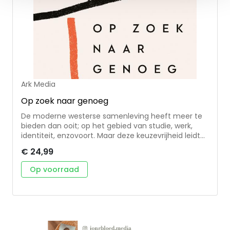
Ark Media
Op zoek naar genoeg
De moderne westerse samenleving heeft meer te
bieden dan ooit; op het gebied van studie, werk,
identiteit, enzovoort. Maar deze keuzevrijheid leidt
niet per se tot vreugde en vervulling. Zo is het
€ 24,99
aantal mensen met mentale klachten ook groter
dan ooit. In Op zoek naar genoeg laat Tyler Staton
Op voorraad
zien dat alleen God werkelijk vervulling geeft. • Aan
de hand van de bekendste bijbelse scepticus,
discipel Thomas, schrijft Staton dat twijfel kan
leiden tot iets goeds. Twijfel is niet een emotie om
bang voor te zijn, maar juist een uitnodiging om de
levende God te ontmoeten. • Op zoek naar genoeg