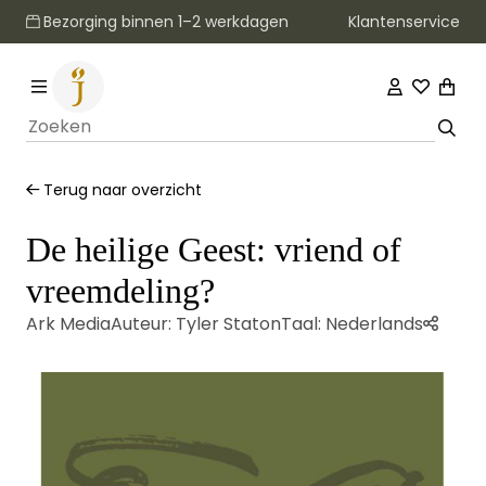
Klantenservice
Bezorging binnen 1–2 werkdagen
Terug naar overzicht
De heilige Geest: vriend of
vreemdeling?
Ark Media
Auteur:
Tyler Staton
Taal:
Nederlands