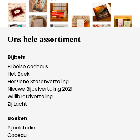
nodigt je uit om genoeg te vinden in de God wiens
beloften nooit teleurstellen. Tyler Staton is een
jonge Amerikaanse voorganger. Hij is directeur van
24-7 Prayer USA. Zijn boeken en podcasts vinden
weerklank bij een internationaal publiek van vooral
jonge mensen.
Ons hele assortiment
Bijbels
Bijbelse cadeaus
Het Boek
Herziene Statenvertaling
Nieuwe Bijbelvertaling 2021
Willibrordvertaling
Zij Lacht
Boeken
Bijbelstudie
Cadeau