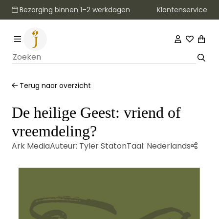
Klantenservice
Bezorging binnen 1–2 werkdagen
Terug naar overzicht
De heilige Geest: vriend of
vreemdeling?
Ark Media
Auteur:
Tyler Staton
Taal:
Nederlands