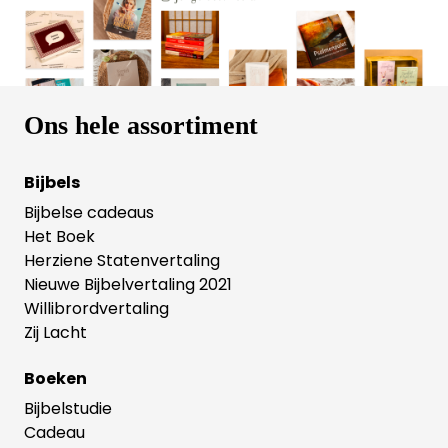
nodigt je uit om genoeg te vinden in de God wiens
beloften nooit teleurstellen. Tyler Staton is een
jonge Amerikaanse voorganger. Hij is directeur van
24-7 Prayer USA. Zijn boeken en podcasts vinden
weerklank bij een internationaal publiek van vooral
jonge mensen.
Ons hele assortiment
Bijbels
Bijbelse cadeaus
Het Boek
Herziene Statenvertaling
Nieuwe Bijbelvertaling 2021
Willibrordvertaling
Zij Lacht
Boeken
Bijbelstudie
Cadeau