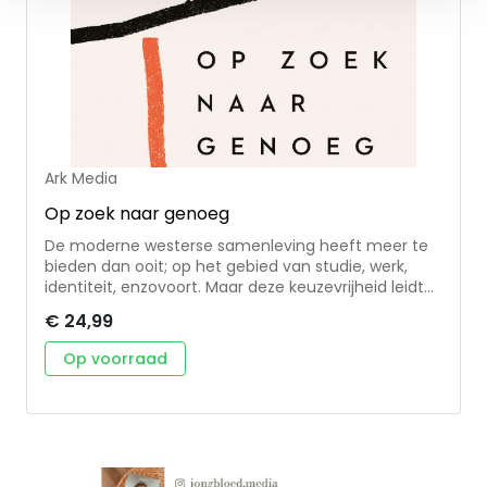
Ark Media
Op zoek naar genoeg
De moderne westerse samenleving heeft meer te
bieden dan ooit; op het gebied van studie, werk,
identiteit, enzovoort. Maar deze keuzevrijheid leidt
niet per se tot vreugde en vervulling. Zo is het
€ 24,99
aantal mensen met mentale klachten ook groter
dan ooit. In Op zoek naar genoeg laat Tyler Staton
Op voorraad
zien dat alleen God werkelijk vervulling geeft. • Aan
de hand van de bekendste bijbelse scepticus,
discipel Thomas, schrijft Staton dat twijfel kan
leiden tot iets goeds. Twijfel is niet een emotie om
bang voor te zijn, maar juist een uitnodiging om de
levende God te ontmoeten. • Op zoek naar genoeg