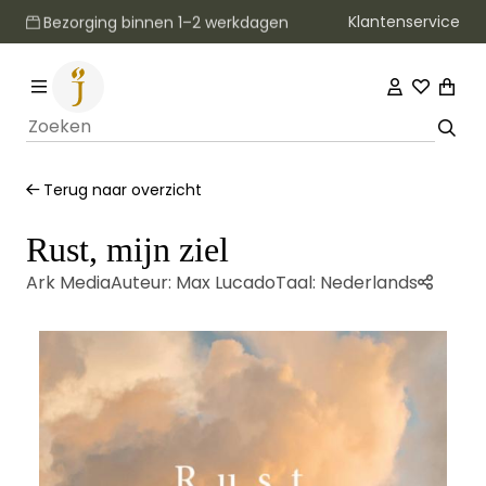
Klantenservice
Bezorging binnen 1–2 werkdagen
Terug naar overzicht
Rust, mijn ziel
Ark Media
Auteur:
Max Lucado
Taal:
Nederlands