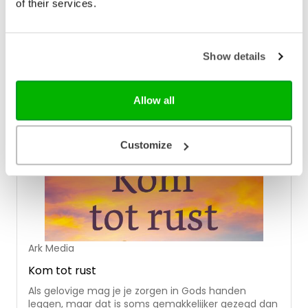
God nodigt ons uit om op Hem te rekenen, want Hij
of their services.
verandert nooit. Zijn trouw is eeuwig. Dit dagboek
met 365 korte, inspirerende dagteksten en
bijbelcitaten is een perfect cadeau voor iedereen
die bemoediging zoekt in moeilijke tijden of God
Show details
beter wil leren kennen.
Allow all
Customize
Ark Media
Kom tot rust
Als gelovige mag je je zorgen in Gods handen
leggen, maar dat is soms gemakkelijker gezegd dan