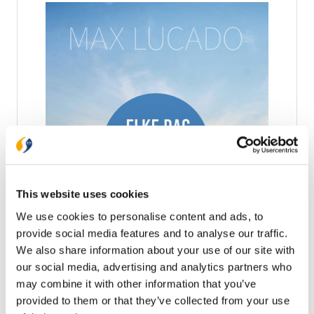
Ark Media
This website uses cookies
Elke dag rekenen op God
We use cookies to personalise content and ads, to
provide social media features and to analyse our traffic.
Of je nu bezorgd bent over vandaag, voor een
We also share information about your use of our site with
nieuwe uitdaging staat of angst hebt voor de
toekomst, ontdek in dit dagboek van Max Lucado
our social media, advertising and analytics partners who
hoe Gods beloften van trouw, kracht en troost je op
may combine it with other information that you’ve
€ 24,99
de weg van rust en vrede kunnen brengen. Wat er
provided to them or that they’ve collected from your use
ook gebeurt in deze steeds veranderende wereld,
Op voorraad