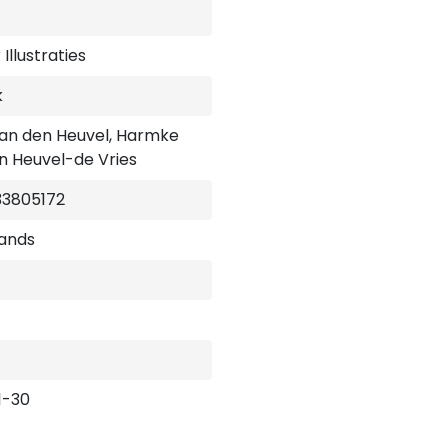
Illustraties
k
an den Heuvel, Harmke
n Heuvel-de Vries
33805172
ands
1-30