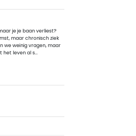
maar je je baan verliest?
omst, maar chronisch ziek
en we weinig vragen, maar
het leven al s...