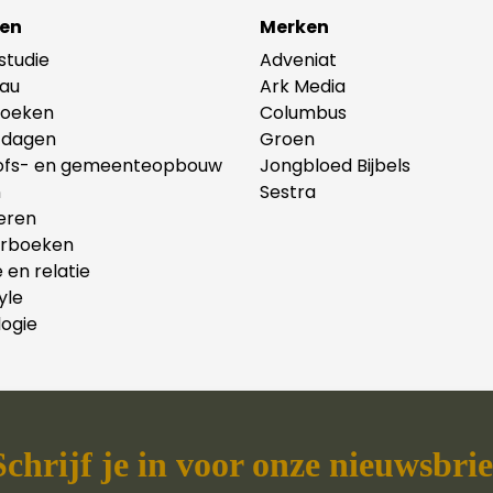
en
Merken
lstudie
Adveniat
au
Ark Media
oeken
Columbus
tdagen
Groen
ofs- en gemeenteopbouw
Jongbloed Bijbels
n
Sestra
eren
erboeken
e en relatie
yle
ogie
Schrijf je in voor onze nieuwsbrie