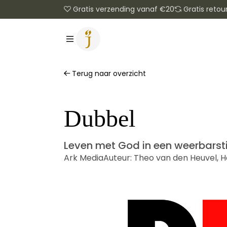
Gratis verzending vanaf €20
Gratis retou
Terug naar overzicht
Dubbel
Leven met God in een weerbarsti
Ark Media
Auteur:
Theo van den Heuvel
,
H