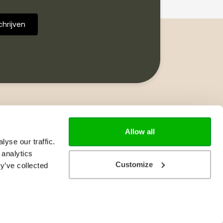
Volg ons
Allow all
yse our traffic.
 analytics
Customize
y’ve collected