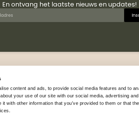
En ontvang het laatste nieuws en updates!
 van Jongbloed Media
Contact
jn wij
Manuscripten
s
hiedenis
Neem contact met ons op
ise content and ads, to provide social media features and to anal
logus
about your use of our site with our social media, advertising and
Adresgegevens
wsbrieven
t with other information that you’ve provided to them or that the
Celsiusweg 41, 8912 AM
nsie exemplaar
ices.
Leeuwarden
rs en leesfragmenten
+31 (0)88 326 33 40