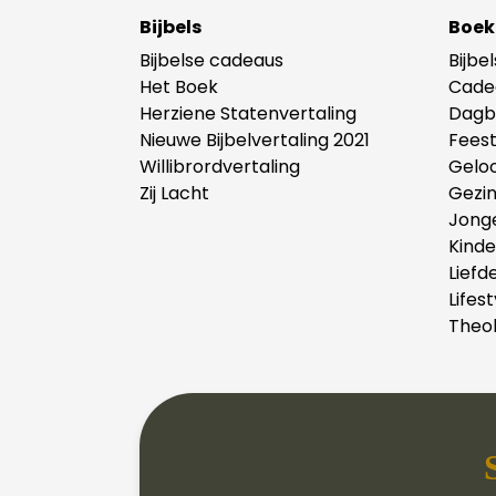
Bijbels
Boek
Bijbelse cadeaus
Bijbe
Het Boek
Cade
Herziene Statenvertaling
Dagb
Nieuwe Bijbelvertaling 2021
Fees
Willibrordvertaling
Gelo
Zij Lacht
Gezi
Jong
Kind
Liefd
Lifest
Theol