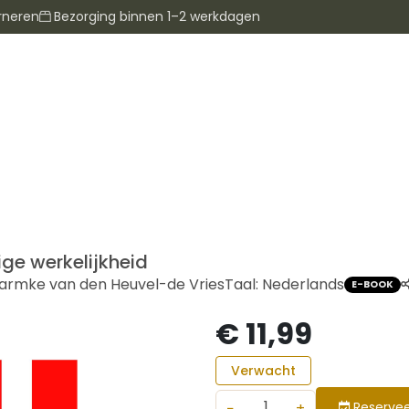
rneren
Bezorging binnen 1–2 werkdagen
ge werkelijkheid
armke van den Heuvel-de Vries
Taal:
Nederlands
E-BOOK
€ 11,99
Verwacht
−
+
Reservee