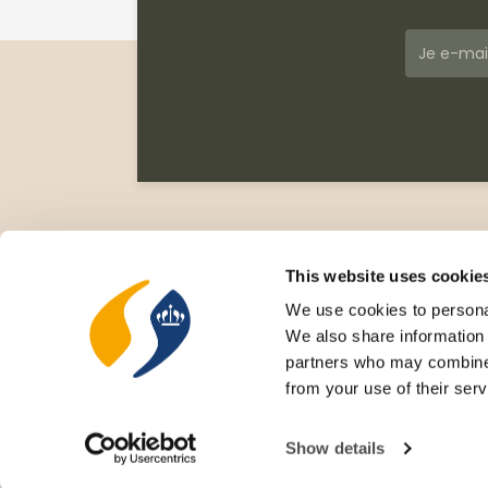
Klantenservice
Meer
Veelgestelde vragen
Wie zi
This website uses cookie
Leveringsvoorwaarden
Gesc
We use cookies to personal
Privacy Statement
Cata
We also share information 
Retourneren
Nieu
partners who may combine i
Rece
from your use of their serv
Cove
Show details