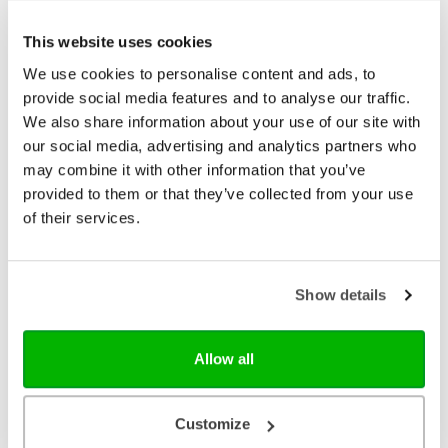
Bekijk ook eens
This website uses cookies
We use cookies to personalise content and ads, to
provide social media features and to analyse our traffic.
We also share information about your use of our site with
our social media, advertising and analytics partners who
may combine it with other information that you’ve
provided to them or that they’ve collected from your use
of their services.
Show details
Ark Media
Allow all
Max Lucado Agenda 2027 - klein
• met voor elke week een bemoedigend citaat van
Max Lucado • de agenda’s onderscheiden zich door
Customize
de zorgvuldige vormgeving van het binnenwerk;