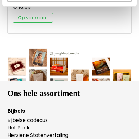
met warme illustraties in de nieuwste trendkleuren •
€ 16,99
inclusief vier korte overdenkingen • met veel
notitieruimte • het weekoverzicht begint op zondag
Op voorraad
Ons hele assortiment
Bijbels
Bijbelse cadeaus
Het Boek
Herziene Statenvertaling