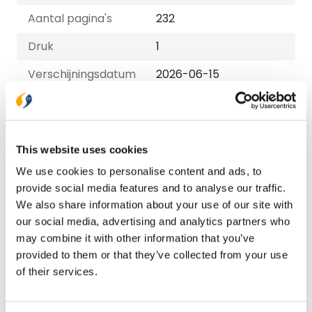
Aantal pagina's
232
Druk
1
Verschijningsdatum
2026-06-15
Uitvoeringen
E-book
This website uses cookies
€ 13,99
We use cookies to personalise content and ads, to
provide social media features and to analyse our traffic.
Paperback
We also share information about your use of our site with
€ 22,99
our social media, advertising and analytics partners who
may combine it with other information that you’ve
provided to them or that they’ve collected from your use
Bezorging binnen 1–2 werkdagen
of their services.
Gratis verzending vanaf € 20,-
Gratis retourneren