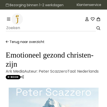
Klantenservice
Bezorging binnen 1–2 werkdagen
Terug naar overzicht
Emotioneel gezond christen-
zijn
Ark Media
Auteur:
Peter Scazzero
Taal:
Nederlands
E-BOOK