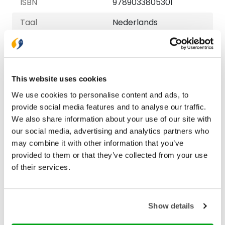
ISBN
9789033805301
Taal
Nederlands
NUR-code
707
Aantal pagina's
104
This website uses cookies
Druk
1
We use cookies to personalise content and ads, to
Verschijningsdatum
2026-10-30
provide social media features and to analyse our traffic.
We also share information about your use of our site with
our social media, advertising and analytics partners who
Bezorging binnen 1–2 werkdagen
may combine it with other information that you’ve
Gratis verzending vanaf € 20,-
provided to them or that they’ve collected from your use
Gratis retourneren
of their services.
Show details