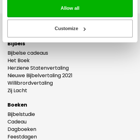
Allow all
Ons hele assortiment
Customize
Bijbels
Bijbelse cadeaus
Het Boek
Herziene Statenvertaling
Nieuwe Bijbelvertaling 2021
Willibrordvertaling
Zij Lacht
Boeken
Bijbelstudie
Cadeau
Dagboeken
Feestdagen