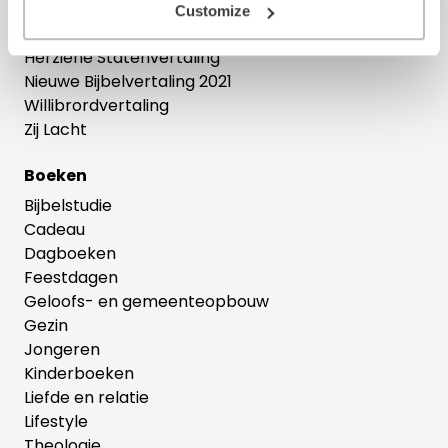
Bijbelse cadeaus
Customize
Het Boek
Herziene Statenvertaling
Nieuwe Bijbelvertaling 2021
Willibrordvertaling
Zij Lacht
Boeken
Bijbelstudie
Cadeau
Dagboeken
Feestdagen
Geloofs- en gemeenteopbouw
Gezin
Jongeren
Kinderboeken
Liefde en relatie
Lifestyle
Theologie