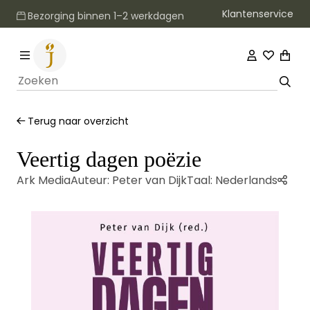
Klantenservice
Bezorging binnen 1–2 werkdagen
Terug naar overzicht
Veertig dagen poëzie
Ark Media
Auteur:
Peter van Dijk
Taal:
Nederlands