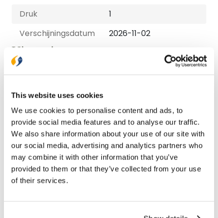
Druk
1
Verschijningsdatum
2026-11-02
Uitvoeringen
E-book
€ 14,99
This website uses cookies
We use cookies to personalise content and ads, to
Paperback
provide social media features and to analyse our traffic.
€ 24,99
We also share information about your use of our site with
our social media, advertising and analytics partners who
may combine it with other information that you’ve
provided to them or that they’ve collected from your use
Bezorging binnen 1–2 werkdagen
of their services.
Gratis verzending vanaf € 20,-
Gratis retourneren