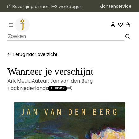
Klantenservice
Bezorging binnen 1–2 werkdagen
Terug naar overzicht
Wanneer je verschijnt
Ark Media
Auteur:
Jan van den Berg
Taal:
Nederlands
E-BOOK