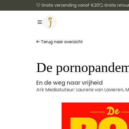
Gratis verzending vanaf €20
Gratis retou
Terug naar overzicht
De pornopandem
En de weg naar vrijheid
Ark Media
Auteur:
Laurens van Lavieren
,
M