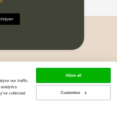
Volg ons
Allow all
yse our traffic.
 analytics
Customize
y’ve collected