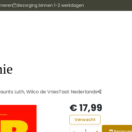
rneren
Bezorging binnen 1–2 werkdagen
ie
aurits Luth
,
Wilco de Vries
Taal:
Nederlands
€ 17,99
Verwacht
−
+
Reservee