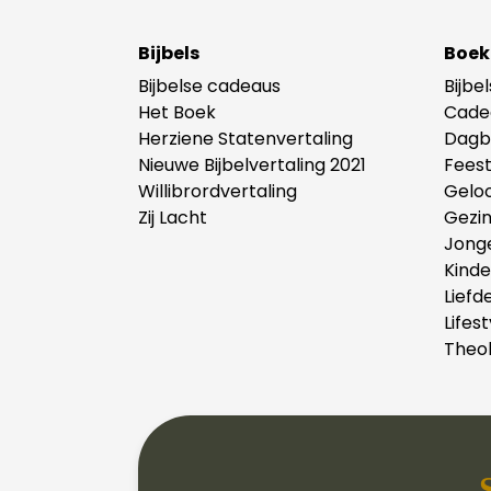
Bijbels
Boek
Bijbelse cadeaus
Bijbe
Het Boek
Cade
Herziene Statenvertaling
Dagb
Nieuwe Bijbelvertaling 2021
Fees
Willibrordvertaling
Gelo
Zij Lacht
Gezi
Jong
Kind
Liefd
Lifest
Theol