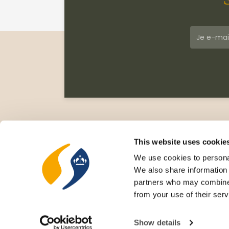
Klantenservice
Meer
Veelgestelde vragen
Wie zi
This website uses cookie
Leveringsvoorwaarden
Gesc
We use cookies to personal
Privacy Statement
Cata
We also share information 
Retourneren
Nieu
partners who may combine i
Rece
from your use of their serv
Cove
Show details