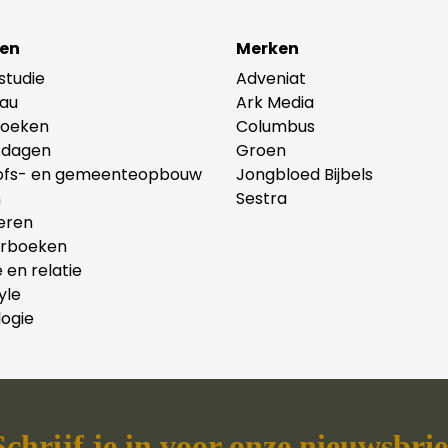
en
Merken
lstudie
Adveniat
au
Ark Media
oeken
Columbus
tdagen
Groen
ofs- en gemeenteopbouw
Jongbloed Bijbels
n
Sestra
eren
erboeken
e en relatie
yle
ogie
Schrijf je in voor onze nieuwsbrie