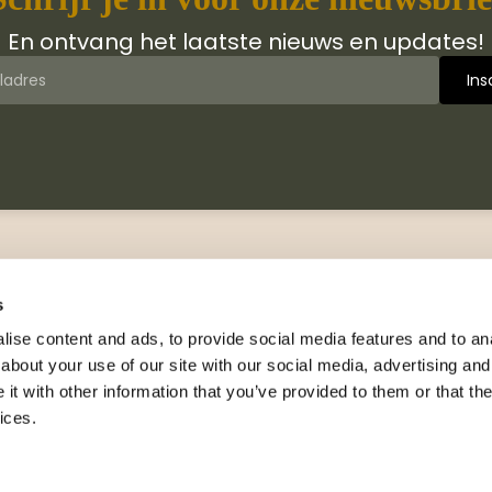
En ontvang het laatste nieuws en updates!
 van Jongbloed Media
Contact
jn wij
Manuscripten
s
hiedenis
Neem contact met ons op
ise content and ads, to provide social media features and to anal
logus
about your use of our site with our social media, advertising and
Adresgegevens
wsbrieven
t with other information that you’ve provided to them or that the
Celsiusweg 41, 8912 AM
nsie exemplaar
ices.
Leeuwarden
rs en leesfragmenten
+31 (0)88 326 33 40