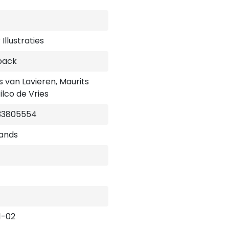
Illustraties
back
s van Lavieren, Maurits
ilco de Vries
33805554
ands
1-02