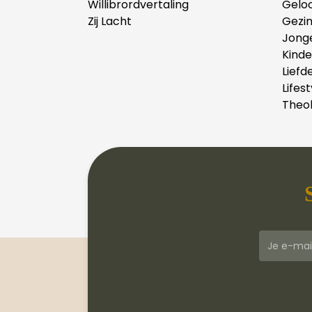
Willibrordvertaling
Gelo
Zij Lacht
Gezi
Jong
Kind
Liefd
Lifest
Theol