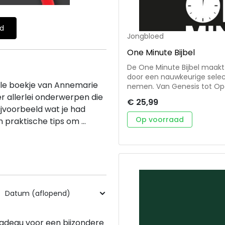
ld
Jongbloed
One Minute Bijbel
De One Minute Bijbel maakt 
door een nauwkeurige selecti
olle boekje van Annemarie
nemen. Van Genesis tot Op
lezen. Aan het eind van elke dag worden verwijsteksten genoemd die
er allerlei onderwerpen die
€ 25,99
gelezen kunnen worden voor 
ijvoorbeeld wat je had
dagstukje aan de orde kome
Op voorraad
praktische tips om ...
verwijsteksten uit de Herz
bevat elke dag een korte, m
inspireren, bemoedigen en 
Formaat: 15x22 cm
 cadeau voor een bijzondere