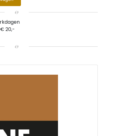
erkdagen
 € 20,-