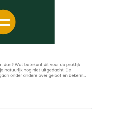
en dan? Wat betekent dit voor de praktijk
e natuurlijk nog niet uitgedacht. De
n gaan onder andere over geloof en bekering,
ven in de praktijk, samen geloven, het
jkheid van de Heilige Geest. Het boekje is
 artikelen en mooi vormgegeven quotes.