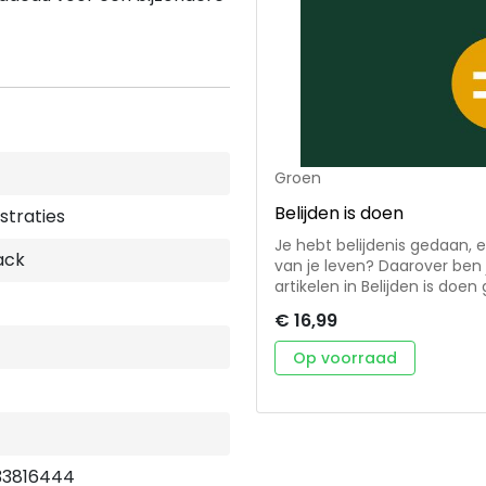
Groen
Belijden is doen
ustraties
Je hebt belijdenis gedaan, 
ack
van je leven? Daarover ben j
artikelen in Belijden is doe
moeite bij het geloven, gelo
€ 16,99
geloof delen en de afhankeli
een afwisselend geheel van
Op voorraad
33816444