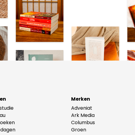
en
Merken
lstudie
Adveniat
au
Ark Media
oeken
Columbus
tdagen
Groen