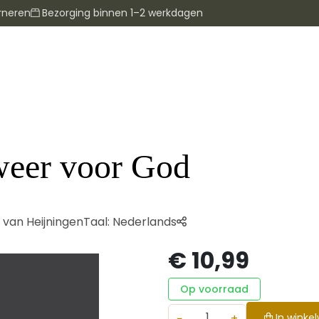
rneren
Bezorging binnen 1–2 werkdagen
weer voor God
van Heijningen
Taal:
Nederlands
€ 10,99
Op voorraad
−
+
In winke