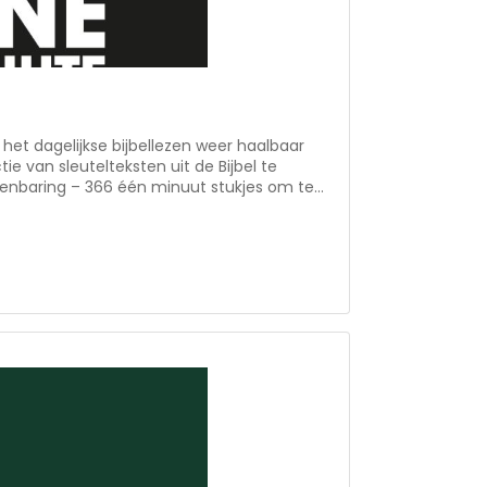
het dagelijkse bijbellezen weer haalbaar
e van sleutelteksten uit de Bijbel te
enbaring – 366 één minuut stukjes om te
extra verdieping bij de thema’s die in het
n. In totaal worden achttienhonderd
iene Statenvertaling genoemd. Daarnaast
editatieve gedachte en toepassing die wil
uitdagen in de dagelijkse wandel met God.