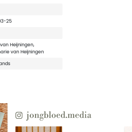
03-25
van Heijningen,
rie van Heijningen
ands