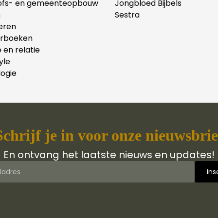
ofs- en gemeenteopbouw
Jongbloed Bijbels
n
Sestra
eren
erboeken
e en relatie
yle
ogie
Schrijf je in voor onze nieuwsbrie
En ontvang het laatste nieuws en updates!