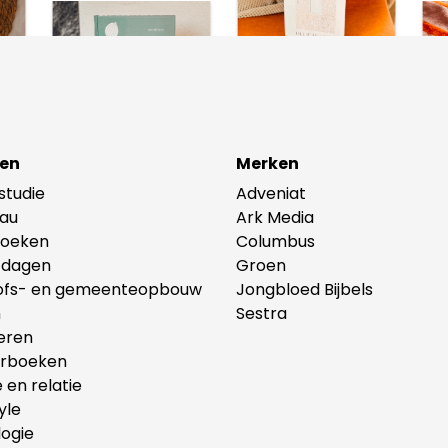
en
Merken
lstudie
Adveniat
au
Ark Media
oeken
Columbus
tdagen
Groen
ofs- en gemeenteopbouw
Jongbloed Bijbels
n
Sestra
eren
erboeken
e en relatie
yle
ogie