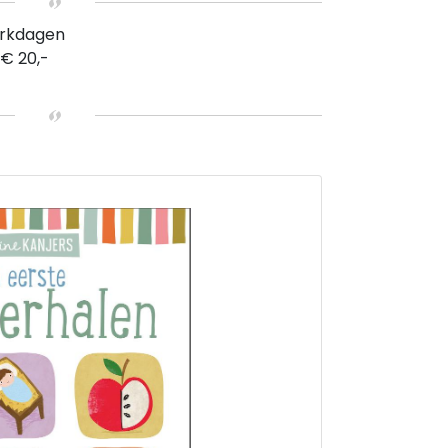
erkdagen
 € 20,-