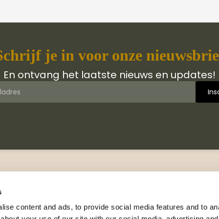
Schrijf je in voor onze nieuwsbrie
En ontvang het laatste nieuws en updates!
 van Jongbloed Media
Contact
jn wij
Manuscripten
s
hiedenis
Neem contact met ons op
ise content and ads, to provide social media features and to anal
logus
about your use of our site with our social media, advertising and