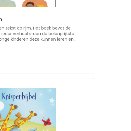
n
en tekst op rijm. Het boek bevat de
j ieder verhaal staan de belangrijkste
jonge kinderen deze kunnen leren en
1 tot 3 jaar. Erg leuk als cadeautje bij de