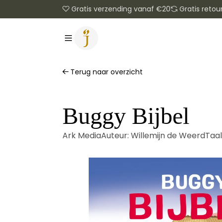
Gratis verzending vanaf €20
Gratis retou
Terug naar overzicht
Buggy Bijbel
Ark Media
Auteur:
Willemijn de Weerd
Taal