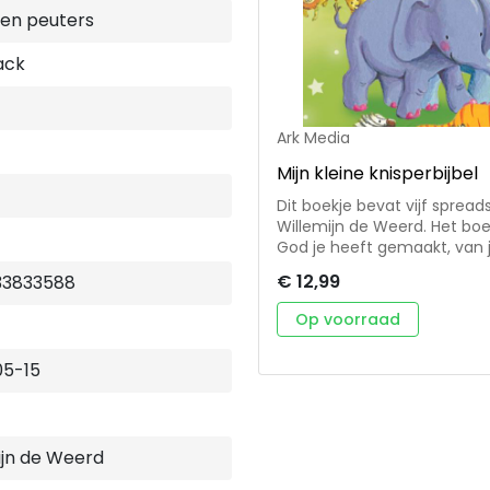
 en peuters
ack
Ark Media
Mijn kleine knisperbijbel
Dit boekje bevat vijf sprea
Willemijn de Weerd. Het bo
God je heeft gemaakt, van je 
vrolijk en aansprekend. Me
€ 12,99
33833588
het geschikt voor baby’s. V
kinderen van heel jonge leef
Op voorraad
05-15
ijn de Weerd