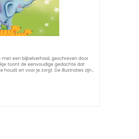
ds met een bijbelverhaal, geschreven door
ekje toont de eenvoudige gedachte dat
houdt en voor je zorgt. De illustraties zijn
t name de vorm van stof en knisper maakt
eel (groot)ouders vinden het fijn om met
tijd iets met de Bijbel te kunnen doen.