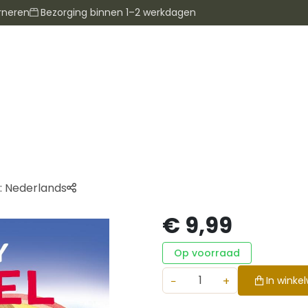
rneren
Bezorging binnen 1–2 werkdagen
:
Nederlands
€ 9,99
Op voorraad
−
+
In winke