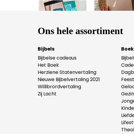
Ons hele assortiment
Bijbels
Boek
Bijbelse cadeaus
Bijbe
Het Boek
Cade
Herziene Statenvertaling
Dagb
Nieuwe Bijbelvertaling 2021
Fees
Willibrordvertaling
Gelo
Zij Lacht
Gezi
Jong
Kind
Liefd
Lifest
Theol