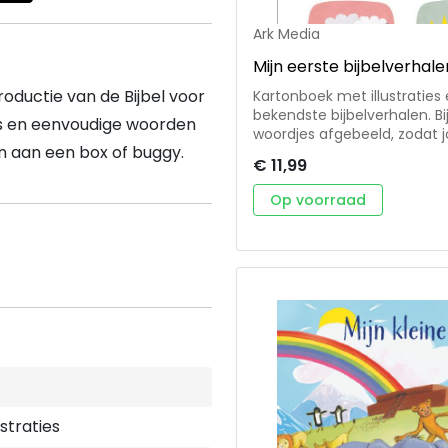
Ark Media
Mijn eerste bijbelverhale
roductie van de Bijbel voor
Kartonboek met illustraties 
bekendste bijbelverhalen. Bi
jes en eenvoudige woorden
woordjes afgebeeld, zodat 
en aan een box of buggy.
benoemen. Voor kinderen van 
€ 11,99
doop van een kind.
Op voorraad
ustraties