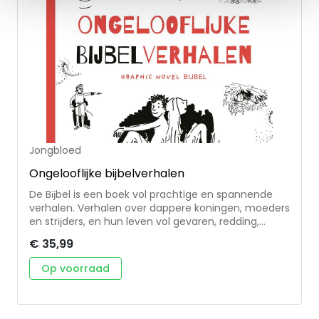
Jongbloed
Ongelooflijke bijbelverhalen
De Bĳbel is een boek vol prachtige en spannende
verhalen. Verhalen over dappere koningen, moeders
en strĳders, en hun leven vol gevaren, redding,
intriges, liefdes, ruzies, hoop en vertrouwen.
€ 35,99
Sommigen zeggen dat God tot hen spreekt.
Anderen beweren dat ze een engel hebben gezien.
Op voorraad
Weer anderen hebben dingen zien gebeuren die
eigenlĳk niet kunnen. Wat zĳn dit voor verhalen? Wie
is God? En wie is Jezus, over wie ze in de Oude
Boeken al vertellen? Willeke Brouwer vertelt in haar