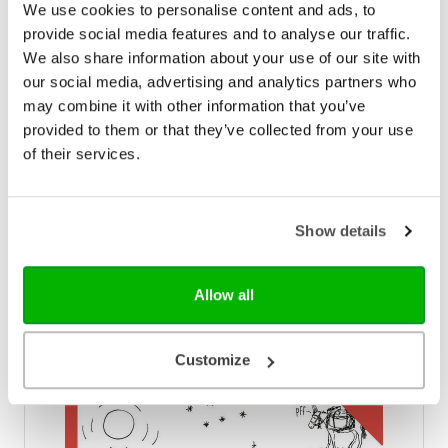
We use cookies to personalise content and ads, to
provide social media features and to analyse our traffic.
We also share information about your use of our site with
our social media, advertising and analytics partners who
may combine it with other information that you’ve
Ark Media
provided to them or that they’ve collected from your use
of their services.
Kerst doeboek
Dit leuke doeboek helpt je de kerstvakantie door!
Lees het mooie verhaal van Maria, die zomaar
ineens moeder wordt. Lees over de tijd waarin zij en
Show details
haar vriend Jozef leven. Doe net als zij en bak je
€ 10,99
eigen brood, of maak je eigen draad van
schapenwol. Hou je meer van tekenen of
Op voorraad
Allow all
knutselen? Ook dan vind je genoeg inspiratie in dit
boek. Fantaseer bijvoorbeeld hoe een engel
eruitziet. Ben je meer een denker dan een doener?
Duik in de achtergrondinformatie die in dit boek
Customize
staat. Leer de tijd van het kerstkind kennen. Het Kind
waar al in de oude boeken over geschreven werd.
Ook een mooi kerstcadeau voor kerken en scholen!