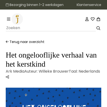
Klantenservice
Bezorging binnen 1–2 werkdagen
Terug naar overzicht
Het ongelooflijke verhaal van
het kerstkind
Ark Media
Auteur:
Willeke Brouwer
Taal:
Nederlands