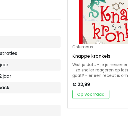
Columbus
ustraties
Knappe kronkels
 jaar
Wist je dat... - je je hersen
- ze sneller reageren op iet
gaat? - er een recept is o
2 jaar
trucjes zijn om iets moeilijks uit je h
€ 22,99
mee langs alle knappe kronke
back
ontdekt wat je hersenen al
Op voorraad
proefjes en opdrachten help
je mee in de verbeelding. Duik in je hoofd, verwonder je over die knappe