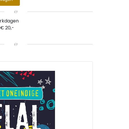
erkdagen
 € 20,-