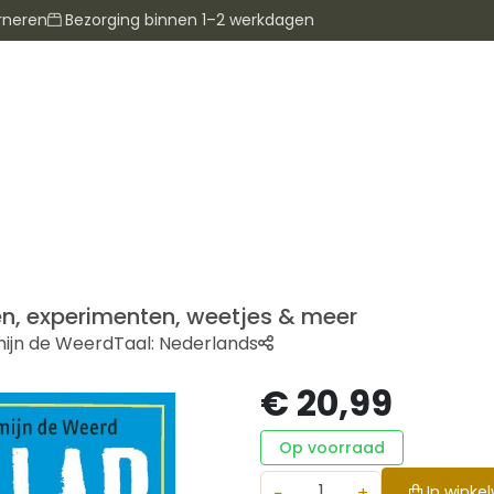
rneren
Bezorging binnen 1–2 werkdagen
en, experimenten, weetjes & meer
mijn de Weerd
Taal:
Nederlands
€ 20,99
Op voorraad
−
+
In winke