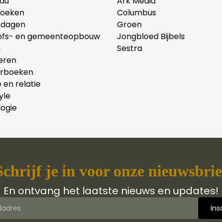
au
Ark Media
oeken
Columbus
tdagen
Groen
ofs- en gemeenteopbouw
Jongbloed Bijbels
n
Sestra
eren
erboeken
e en relatie
yle
ogie
Schrijf je in voor onze nieuwsbrie
En ontvang het laatste nieuws en updates!