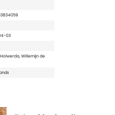
33834059
04-03
Holwerda, Willemijn de
ands