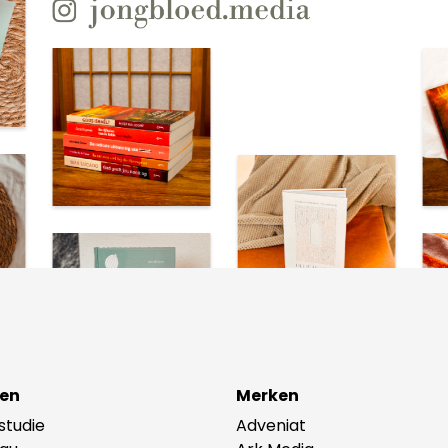
en
Merken
lstudie
Adveniat