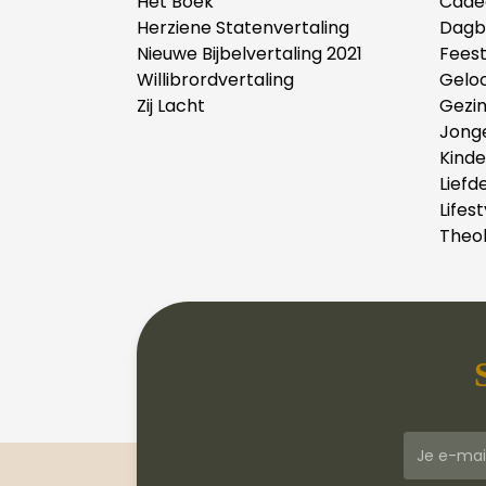
Het Boek
Cade
Herziene Statenvertaling
Dagb
Nieuwe Bijbelvertaling 2021
Fees
Willibrordvertaling
Gelo
Zij Lacht
Gezi
Jong
Kind
Liefd
Lifest
Theol