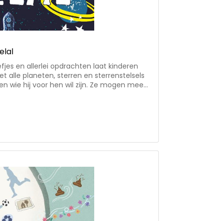
elal
efjes en allerlei opdrachten laat kinderen
 alle planeten, sterren en sterrenstelsels
 en wie hij voor hen wil zijn. Ze mogen mee
en onder de indruk komen van de oneindige
Begrijpen waarom we wel op aarde kunnen
eten niet. En meer te weten komen over de
an en hoe ze eindigen. 'Ontdek het oneindige
ld doen staan over het wonder dat