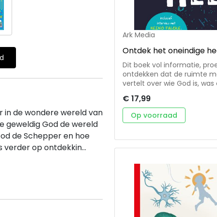
Ark Media
Ontdek het oneindige he
ld
Dit boek vol informatie, pro
ontdekken dat de ruimte met
vertelt over wie God is, was
op ontdekkingsreis en zull
€ 17,99
grootheid van het heelal. 
leven en op de andere plan
r in de wondere wereld van
Op voorraad
sterren: hoe ze zijn ontsta
e geweldig God de wereld
heelal' zal hen diep verste
 God de Schepper en hoe
schepping heet!
s verder op ontdekkin...