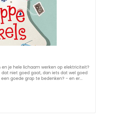
en en je hele lichaam werken op elektriciteit?
s dat niet goed gaat, dan iets dat wel goed
m een goede grap te bedenken? - en er
oofd te leren? Dit boek neemt je
ls die er in je hoofd verstopt zijn. Je
lemaal kunnen en hoe ze werken. Leuke
en hierbij, de prachtige illustraties nemen
kronkels van je en ontdek meer over jezelf. Voor kinderen vanaf 9 jaar.