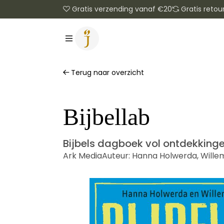
Gratis verzending vanaf €20
Gratis retou
Terug naar overzicht
Bijbellab
Bijbels dagboek vol ontdekking
Ark Media
Auteur:
Hanna Holwerda
,
Wille