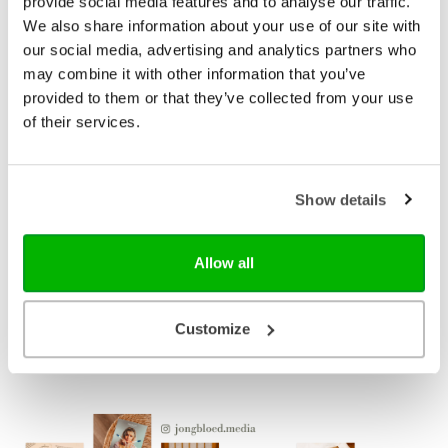
provide social media features and to analyse our traffic.
Verschijningsdatum
2022-11-22
We also share information about your use of our site with
NUR-code
210
our social media, advertising and analytics partners who
may combine it with other information that you’ve
Auteur
Marit ter Maten-
provided to them or that they’ve collected from your use
Goessens
of their services.
Illustrator
Sophie Ring
Taal
Nederlands
Show details
Aantal pagina's
56
Allow all
Bezorging binnen 1–2 werkdagen
Gratis verzending vanaf € 20,-
Customize
Gratis retourneren