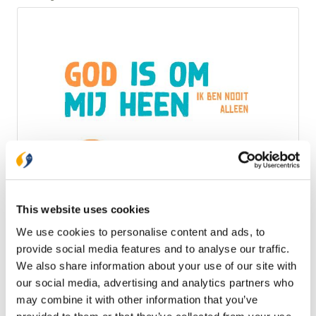
This website uses cookies
Ark Media
We use cookies to personalise content and ads, to
God is om mij heen
provide social media features and to analyse our traffic.
We also share information about your use of our site with
Geloven en het dagelijks leven horen bij elkaar. Voor
kinderen is dat vaak vanzelfsprekend. Dit dagboekje
our social media, advertising and analytics partners who
maakt daar gebruik van. Vanuit de ervaringen van
may combine it with other information that you’ve
kinderen brengt het geloof ter sprake en stimuleert