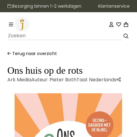
Klantenservice
Bezorging binnen 1–2 werkdagen
Terug naar overzicht
Ons huis op de rots
Ark Media
Auteur:
Pieter Both
Taal:
Nederlands