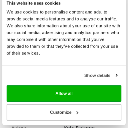
Verwacht
Nee
This website uses cookies
We use cookies to personalise content and ads, to
Illustraties
Met illustraties
provide social media features and to analyse our traffic.
Uitvoering
Hardback
We also share information about your use of our site with
our social media, advertising and analytics partners who
Hoogte (mm)
232
may combine it with other information that you’ve
provided to them or that they’ve collected from your use
Lengte (mm)
10
of their services.
Breedte (mm)
232
Gewicht (G)
318
Show details
ISBN
9789033834745
Druk
1
Allow all
Verschijningsdatum
2026-03-16
Customize
NUR-code
274
Auteur
Kate Rietema