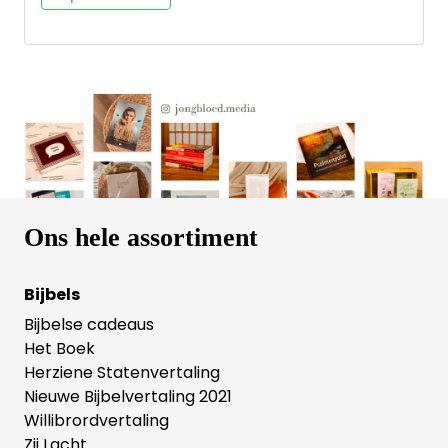
nieuwe dag. Maak daarom jouw kind bekend met
Gods beloften voor zijn of haar leven. • Beloften van
God eenvoudig uitgelegd aan kinderen. • 50
beloften met bijpassende illustraties. • Een prachtig
cadeauboek voor kinderen vanaf 4 jaar.
Ons hele assortiment
Bijbels
Bijbelse cadeaus
Het Boek
Herziene Statenvertaling
Nieuwe Bijbelvertaling 2021
Willibrordvertaling
Zij Lacht