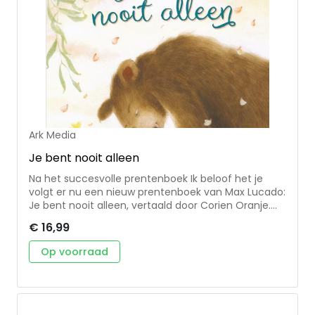
Ark Media
Je bent nooit alleen
Na het succesvolle prentenboek Ik beloof het je
volgt er nu een nieuw prentenboek van Max Lucado:
Je bent nooit alleen, vertaald door Corien Oranje.
Dit boek gaat in op gevoelens van eenzaamheid en
€ 16,99
onzekerheid bij jonge kinderen. Of ze nu moeite
hebben om vrienden te maken, om iets nieuws te
Op voorraad
leren of dat ze gewoon een verdrietige dag hebben,
kinderen mogen weten hoeveel ze gekoesterd
worden. Het boek verzekert kinderen dat hun ouders
er voor hen zijn en dat God altijd bij hen is. Je bent
nooit alleen! • Warme, toegankelijke illustraties •