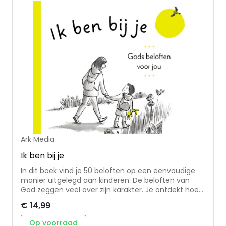
Eenvoudige tekst op rijm • Geschikt voor kinderen
vanaf 4 jaar
Ark Media
Ik ben bij je
In dit boek vind je 50 beloften op een eenvoudige
manier uitgelegd aan kinderen. De beloften van
God zeggen veel over zijn karakter. Je ontdekt hoe
liefdevol Hij is, dat Hij niets anders kan dan trouw zijn
€ 14,99
en nog zoveel meer. Beloften zijn er om je aan vast
te houden. Ze geven hoop en moed voor elke
Op voorraad