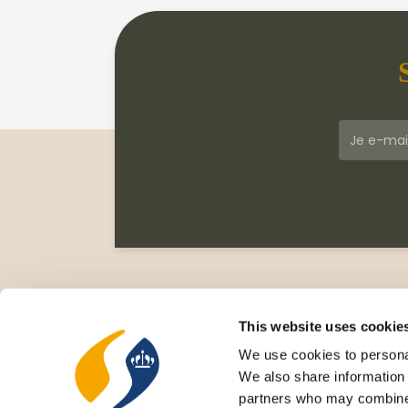
Klantenservice
Meer
Veelgestelde vragen
Wie zi
This website uses cookie
Leveringsvoorwaarden
Gesc
We use cookies to personal
Privacy Statement
Cata
We also share information 
Retourneren
Nieu
partners who may combine i