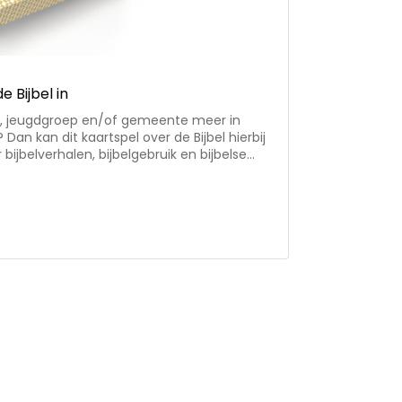
 Bijbel in
den, jeugdgroep en/of gemeente meer in
 Dan kan dit kaartspel over de Bijbel hierbij
bijbelverhalen, bijbelgebruik en bijbelse
meer over de Bijbel, maar ook over elkaar. •
oor twee personen of
in een handig doosje