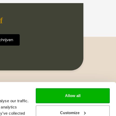
f
Volg ons
Allow all
yse our traffic.
 analytics
Customize
y’ve collected