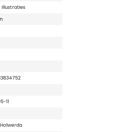
Illustraties
n
33834752
5-11
 Holwerda