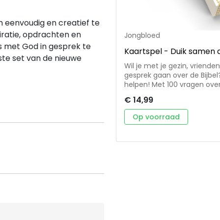
eenvoudig en creatief te
iratie, opdrachten en
Jongbloed
s met God in gesprek te
Kaartspel - Duik samen de
te set van de nieuwe
Wil je met je gezin, vrien
gesprek gaan over de Bijbel?
helpen! Met 100 vragen over 
personen leer je niet alleen 
€ 14,99
100 interessante vragen over de Bijbel • Geschikt v
in groepsverband • Verpakt 
Op voorraad