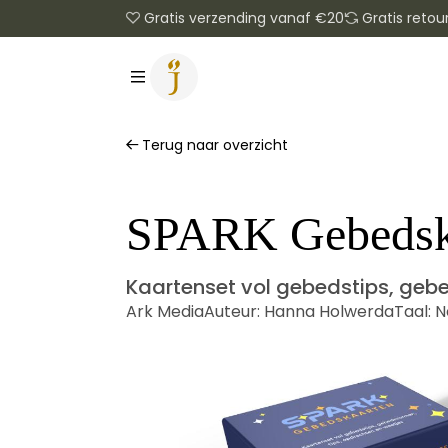
Gratis verzending vanaf €20
Gratis retou
Terug naar overzicht
SPARK Gebedsk
Kaartenset vol gebedstips, geb
Ark Media
Auteur:
Hanna Holwerda
Taal:
N