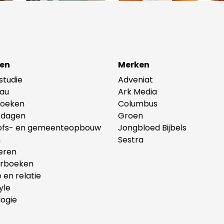
en
Merken
lstudie
Adveniat
au
Ark Media
oeken
Columbus
tdagen
Groen
ofs- en gemeenteopbouw
Jongbloed Bijbels
n
Sestra
eren
erboeken
e en relatie
yle
ogie