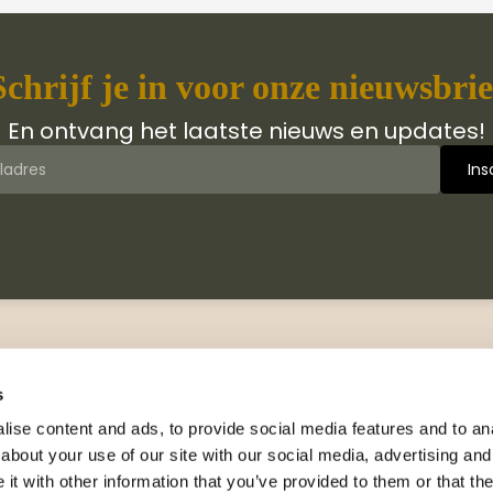
Schrijf je in voor onze nieuwsbrie
En ontvang het laatste nieuws en updates!
 van Jongbloed Media
Contact
jn wij
Manuscripten
s
hiedenis
Neem contact met ons op
ise content and ads, to provide social media features and to anal
logus
about your use of our site with our social media, advertising and
Adresgegevens
wsbrieven
t with other information that you’ve provided to them or that the
Celsiusweg 41, 8912 AM