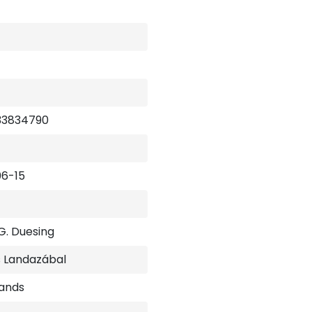
33834790
6-15
G. Duesing
 Landazábal
ands