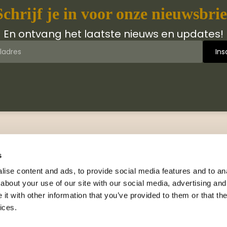
Schrijf je in voor onze nieuwsbrie
En ontvang het laatste nieuws en updates!
 van Jongbloed Media
Contact
jn wij
Manuscripten
s
hiedenis
Neem contact met ons op
ise content and ads, to provide social media features and to anal
logus
about your use of our site with our social media, advertising and
Adresgegevens
wsbrieven
t with other information that you’ve provided to them or that the
Celsiusweg 41, 8912 AM
nsie exemplaar
ices.
Leeuwarden
rs en leesfragmenten
+31 (0)88 326 33 40