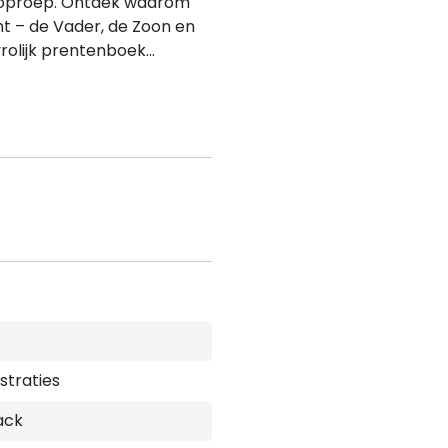
 oproep. Ontdek waarom
ht – de Vader, de Zoon en
rolijk prentenboek...
ustraties
ack