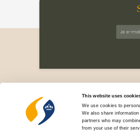
Klantenservice
Meer
Veelgestelde vragen
Wie zi
This website uses cookie
Leveringsvoorwaarden
Gesc
We use cookies to personal
Privacy Statement
Cata
We also share information 
Retourneren
Nieu
partners who may combine i
Rece
from your use of their serv
Cove