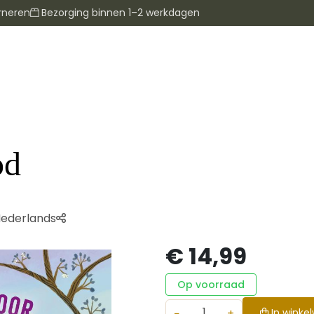
rneren
Bezorging binnen 1–2 werkdagen
od
ederlands
€ 14,99
Op voorraad
−
+
In winke