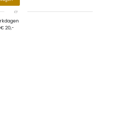
erkdagen
 € 20,-