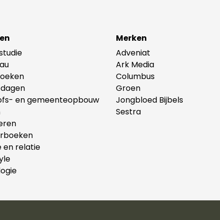
en
Merken
lstudie
Adveniat
au
Ark Media
oeken
Columbus
tdagen
Groen
ofs- en gemeenteopbouw
Jongbloed Bijbels
n
Sestra
eren
erboeken
e en relatie
yle
ogie