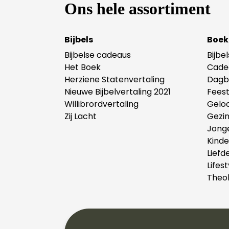
Ons hele assortiment
Bijbels
Boek
Bijbelse cadeaus
Bijbe
Het Boek
Cade
Herziene Statenvertaling
Dagb
Nieuwe Bijbelvertaling 2021
Fees
Willibrordvertaling
Gelo
Zij Lacht
Gezi
Jong
Kind
Liefd
Lifest
Theol