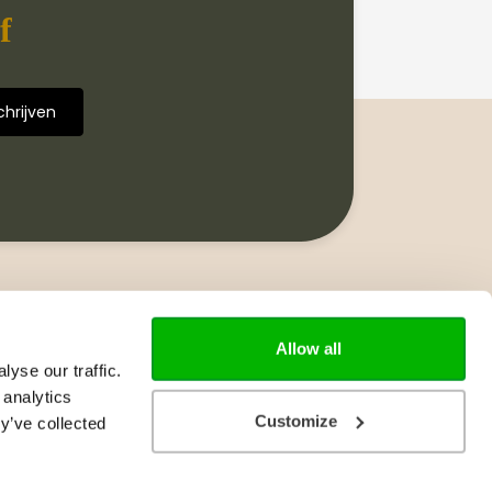
f
Volg ons
Allow all
yse our traffic.
 analytics
Customize
y’ve collected