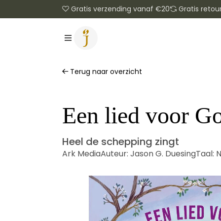
Gratis verzending vanaf €20
Gratis retou
Terug naar overzicht
Een lied voor G
Heel de schepping zingt
Ark Media
Auteur:
Jason G. Duesing
Taal:
N