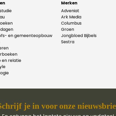
en
Merken
lstudie
Adveniat
au
Ark Media
oeken
Columbus
tdagen
Groen
ofs- en gemeenteopbouw
Jongbloed Bijbels
n
Sestra
eren
erboeken
e en relatie
yle
ogie
Schrijf je in voor onze nieuwsbrie