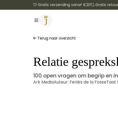
Gratis verzending vanaf €20
Gratis retou
Terug naar overzicht
Relatie gespreks
100 open vragen om begrip en in
Ark Media
Auteur:
Feniks de la Fosse
Taal: