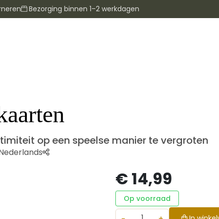
rneren
Bezorging binnen 1–2 werkdagen
kaarten
timiteit op een speelse manier te vergroten
Nederlands
€ 14,99
Op voorraad
−
+
In winke