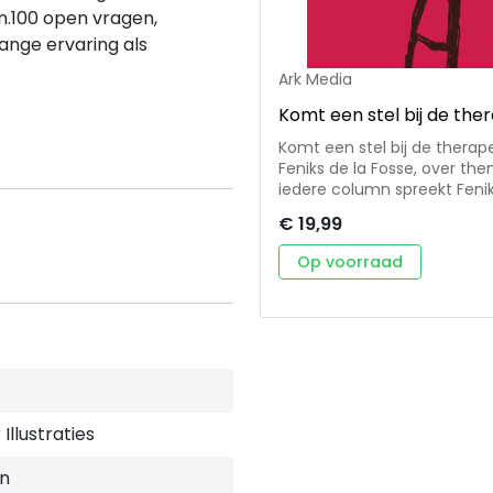
n.100 open vragen,
ange ervaring als
Ark Media
Komt een stel bij de the
Komt een stel bij de therap
Feniks de la Fosse, over the
iedere column spreekt Fenik
moeilijkheden en uitdagingen op
€ 19,99
columns werden oorspronkel
columns zijn in gespreksv
Op voorraad
oefening, tip of overdenki
code voor het beluisteren
Marien Korterink. Feniks de la Fosse is psycholoog, relatietherapeut en
seksuoloog. Voor het ND sc
over relaties & seks.
Illustraties
n