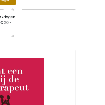
erkdagen
 € 20,-