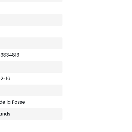
33834813
2-16
de la Fosse
ands