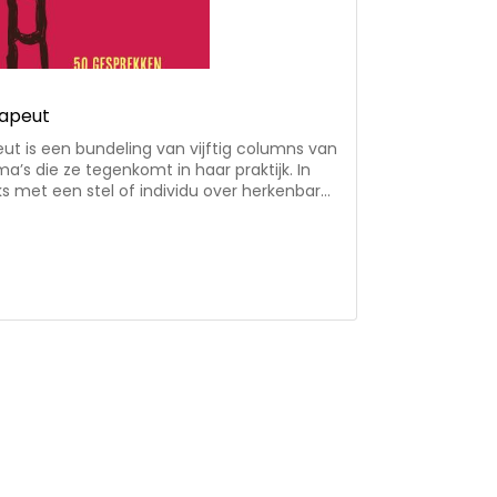
rapeut
eut is een bundeling van vijftig columns van
ma’s die ze tegenkomt in haar praktijk. In
s met een stel of individu over herkenbare
 het vlak van relaties en seks. Feniks’
ijk in het Nederlands Dagblad geplaatst. De
orm geschreven met na elke column een
ng om mee aan de slag te gaan en een QR-
 van de bijbehorende ND-podcast met
hrijft ze columns en maakt ze podcasts