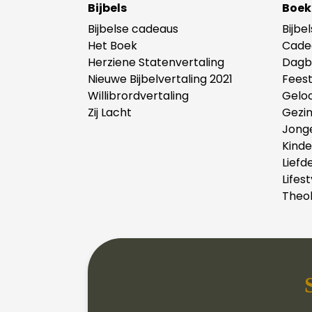
Bijbels
Boek
Bijbelse cadeaus
Bijbe
Het Boek
Cade
Herziene Statenvertaling
Dagb
Nieuwe Bijbelvertaling 2021
Fees
Willibrordvertaling
Gelo
Zij Lacht
Gezi
Jong
Kind
Liefd
Lifest
Theol