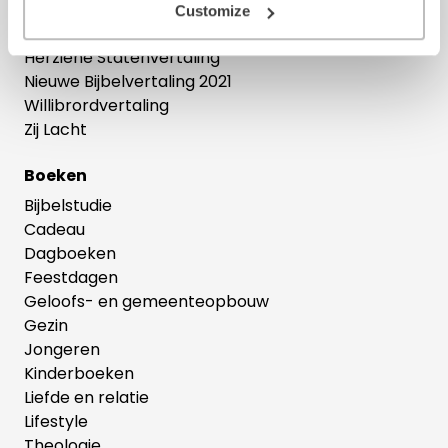
Bijbelse cadeaus
Customize
Het Boek
Herziene Statenvertaling
Nieuwe Bijbelvertaling 2021
Willibrordvertaling
Zij Lacht
Boeken
Bijbelstudie
Cadeau
Dagboeken
Feestdagen
Geloofs- en gemeenteopbouw
Gezin
Jongeren
Kinderboeken
Liefde en relatie
Lifestyle
Theologie