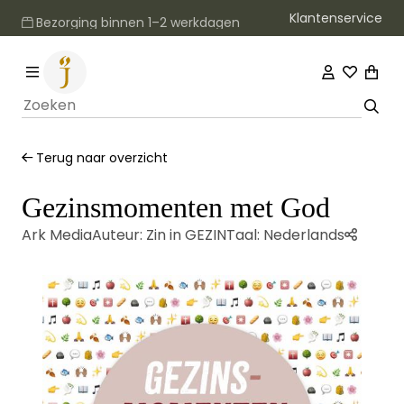
Klantenservice
Bezorging binnen 1–2 werkdagen
Terug naar overzicht
Gezinsmomenten met God
Ark Media
Auteur:
Zin in GEZIN
Taal:
Nederlands