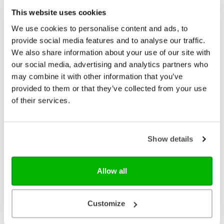
peuterspeelzaal. Marieke ten Berge maakte bij elk
verhaal een kleurplaat. Willemijn de Weerd is
This website uses cookies
kinderboekenauteur en werkte al eerder samen
We use cookies to personalise content and ads, to
met illustrator Marieke ten Berge aan de
provide social media features and to analyse our traffic.
Peuterbijbel en uitgaven die hierbij aansluiten, zoals
kartonboekjes, een adventskalender en een
We also share information about your use of our site with
kerstboek, en het Peuterdagboek. De illustraties van
our social media, advertising and analytics partners who
Marieke ten Berge sluiten perfect aan bij de
may combine it with other information that you’ve
belevingswereld van (jonge) kinderen.
provided to them or that they’ve collected from your use
of their services.
Ik ga slapen ik ben moe
Dit welterustenboek helpt om samen de dag af te
sluiten. Neem je peuter op schoot en zing samen
Show details
een lied. Bid samen een eenvoudig gebed dat past
bij de leefwereld van jouw kind. Geniet van de
€ 21,99
avonturen van twee terugkerende peuters en de
Allow all
bijpassende illustratie. En dan … ‘slaap lekker’! •
Op voorraad
Samen met je peuter ontspannen en inhoudsvol de
dag afsluiten. • Liedjes, gebeden en
voorleesverhalen. • Sluit aan op 20 verhalen uit de
Customize
Peuterbijbel. • Nieuwe uitgave in de Peuterbijbel-
serie. • Met nieuwe illustraties. Willemijn de Weerd is