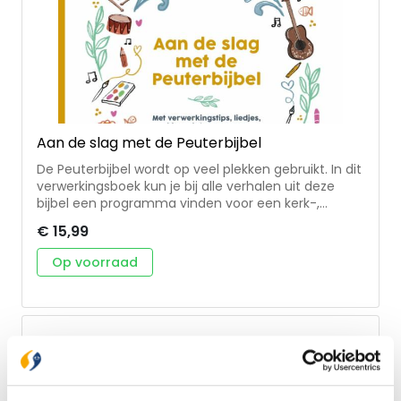
Aan de slag met de Peuterbijbel
De Peuterbijbel wordt op veel plekken gebruikt. In dit
verwerkingsboek kun je bij alle verhalen uit deze
bijbel een programma vinden voor een kerk-,
school- of gezinsmoment. Elk programma kent een
€ 15,99
vaste structuur en heeft vaste onderdelen zoals:
gebed, lied, kleurplaat en spelletje. Daarnaast zijn bij
Op voorraad
elk verhaal meerdere suggesties opgenomen, zodat
je, afhankelijk van de beschikbare tijd, eventueel
kunt uitbreiden én kunt bezien wat bij jouw
peuter(s) past. De verwerkingstips en
speelsuggesties sluiten aan bij de zintuiglijke wereld
van peuters. Geschikt om op verschillende plekken
in te zetten: thuis, bij de oppas van de kerk, in groep
0 van de basisschool of op het kinderdagverblijf, de