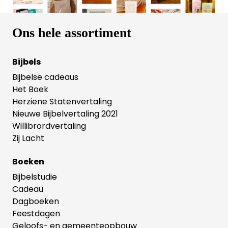
Jeanette Molema, Rina Molenaar, Kirsten Niehof
(red.), Romkje Nolles, Arjan van den Noort, Janneke
van Reenen, Elbert Smelt en Bert Wiersema. De
grappige cartoons zijn gemaakt door Iris Boter.
Ons hele assortiment
Bijbels
Bijbelse cadeaus
Het Boek
Herziene Statenvertaling
Nieuwe Bijbelvertaling 2021
Willibrordvertaling
Zij Lacht
Boeken
Bijbelstudie
Cadeau
Dagboeken
Feestdagen
Geloofs- en gemeenteopbouw