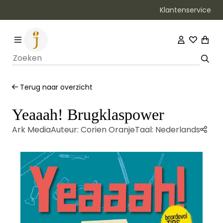
Klantenservice
Bezorging binnen 1–2 werkdagen
Terug naar overzicht
Yeaaah! Brugklaspower
Ark Media
Auteur:
Corien Oranje
Taal:
Nederlands