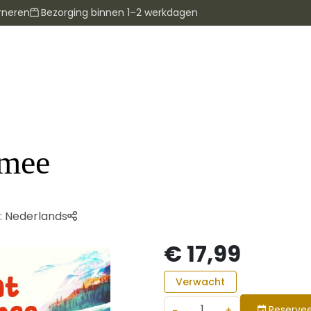
rneren
Bezorging binnen 1–2 werkdagen
 mee
:
Nederlands
€ 17,99
Verwacht
−
+
Reservee