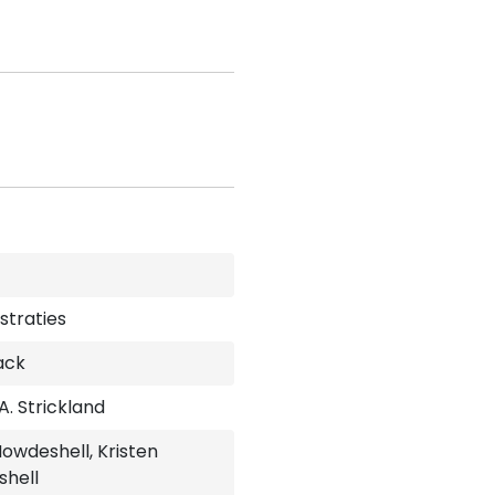
ustraties
ack
A. Strickland
Howdeshell, Kristen
hell