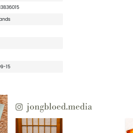
33836015
ands
9-15