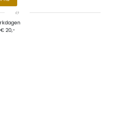
erkdagen
 € 20,-