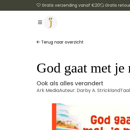
Gratis verzending vanaf €20
Gratis retou
Terug naar overzicht
God gaat met je
Ook als alles verandert
Ark Media
Auteur:
Darby A. Strickland
Taal