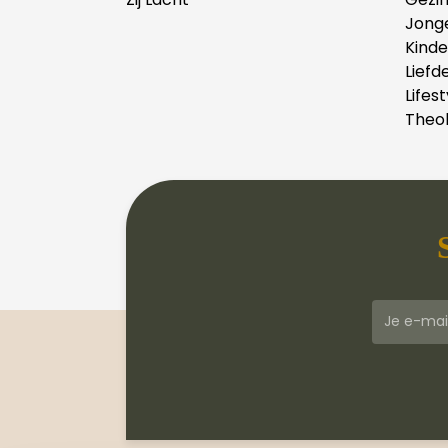
Jong
Kind
Liefd
Lifest
Theol