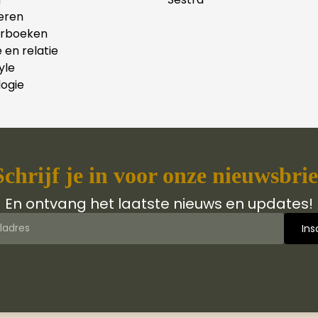
eren
erboeken
e en relatie
yle
ogie
Schrijf je in voor onze nieuwsbrie
En ontvang het laatste nieuws en updates!