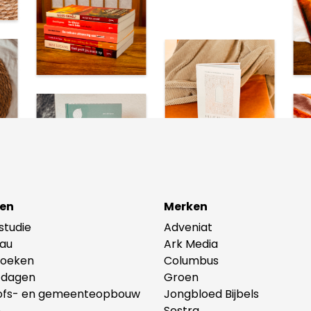
en
Merken
lstudie
Adveniat
au
Ark Media
oeken
Columbus
tdagen
Groen
ofs- en gemeenteopbouw
Jongbloed Bijbels
n
Sestra