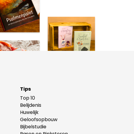
Tips
Top 10
Belijdenis
Huwelijk
Geloofsopbouw
Bijbelstudie
Pasen en Pinksteren