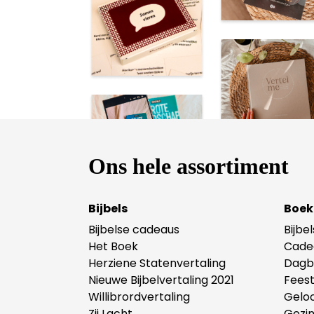
Ons hele assortiment
Bijbels
Boek
Bijbelse cadeaus
Bijbe
Het Boek
Cade
Herziene Statenvertaling
Dagb
Nieuwe Bijbelvertaling 2021
Fees
Willibrordvertaling
Gelo
Zij Lacht
Gezi