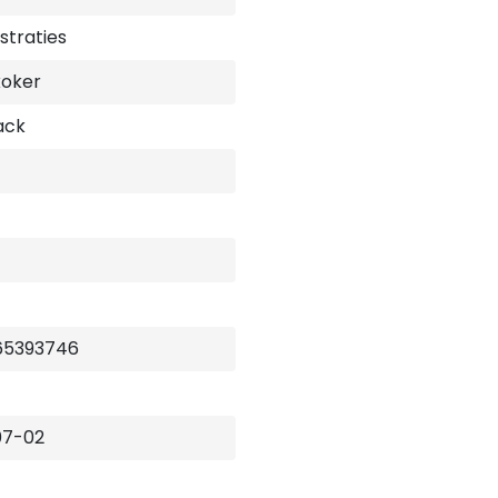
ustraties
koker
ack
65393746
07-02