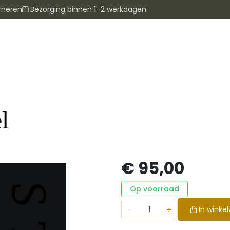
rneren
Bezorging binnen 1–2 werkdagen
l
€ 95,00
Op voorraad
−
+
In winke