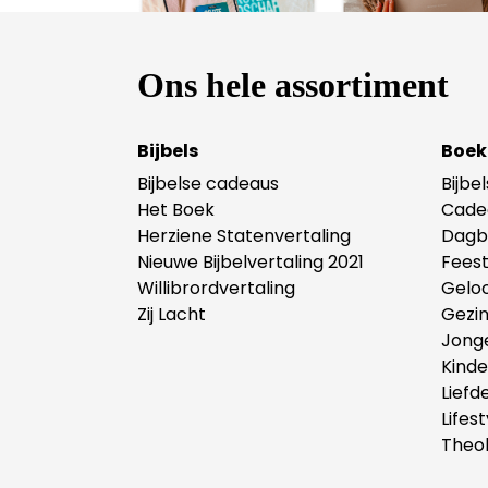
Ons hele assortiment
Bijbels
Boek
Bijbelse cadeaus
Bijbe
Het Boek
Cade
Herziene Statenvertaling
Dagb
Nieuwe Bijbelvertaling 2021
Fees
Willibrordvertaling
Gelo
Zij Lacht
Gezi
Jong
Kind
Liefd
Lifest
Theol