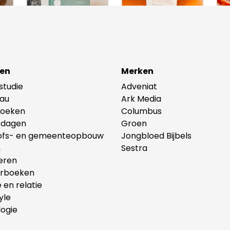
en
Merken
lstudie
Adveniat
au
Ark Media
oeken
Columbus
tdagen
Groen
ofs- en gemeenteopbouw
Jongbloed Bijbels
n
Sestra
eren
erboeken
e en relatie
yle
ogie