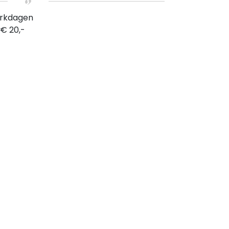
erkdagen
 € 20,-