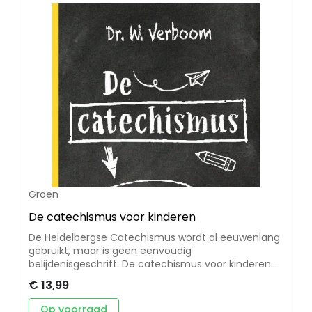
Groen
De catechismus voor kinderen
De Heidelbergse Catechismus wordt al eeuwenlang
gebruikt, maar is geen eenvoudig
belijdenisgeschrift. De catechismus voor kinderen
wil kinderen in de leeftijd van ongeveer 7 tot 10 jaar
€ 13,99
helpen om de soms moeilijke woorden te begrijpen.
Daarvoor is de inhoud bewerkt tot korte,
Op voorraad