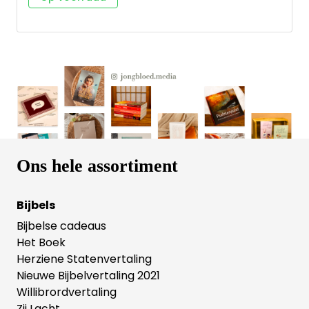
eenvoudige teksten. De persoonlijke toon is erop
gericht dat kinderen zich de Heidelbergse
Catechismus al lezende en lerende eigen maken.
Precies zoals de opstellers dat bedoeld hebben.
Kinderen kunnen de vragen en antwoorden om
beurten of samen met hun ouder(s) hardop lezen.
Uit het hoofd leren mag, maar hoeft niet. De
catechismus voor kinderen is te gebruiken in het
gezin, maar ook op school, zondagsschool of tijdens
de kindercatechese.
Ons hele assortiment
Bijbels
Bijbelse cadeaus
Het Boek
Herziene Statenvertaling
Nieuwe Bijbelvertaling 2021
Willibrordvertaling
Zij Lacht