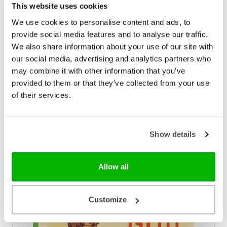
Weerd
This website uses cookies
Illustrator
Marjolein Hund
We use cookies to personalise content and ads, to
provide social media features and to analyse our traffic.
Taal
Nederlands
We also share information about your use of our site with
our social media, advertising and analytics partners who
Aantal pagina's
464
may combine it with other information that you’ve
provided to them or that they’ve collected from your use
of their services.
Bezorging binnen 1–2 werkdagen
Gratis verzending vanaf € 20,-
Gratis retourneren
Show details
Bekijk ook eens
Allow all
Customize