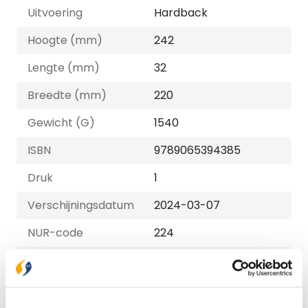
Uitvoering
Hardback
Hoogte (mm)
242
Lengte (mm)
32
Breedte (mm)
220
Gewicht (G)
1540
ISBN
9789065394385
Druk
1
Verschijningsdatum
2024-03-07
NUR-code
224
Auteur
Liesbeth van
Binsbergen, Roland
Kalkman, Willemijn de