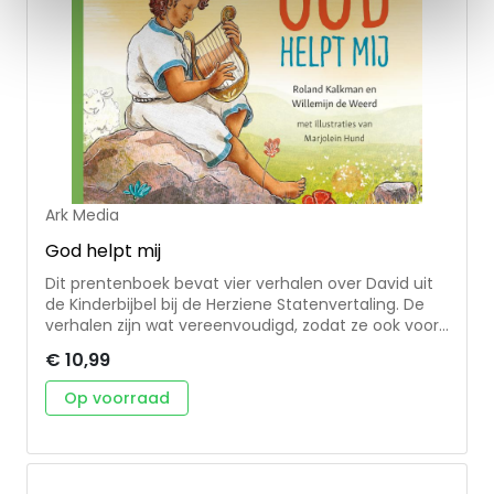
Ark Media
God helpt mij
Dit prentenboek bevat vier verhalen over David uit
de Kinderbijbel bij de Herziene Statenvertaling. De
verhalen zijn wat vereenvoudigd, zodat ze ook voor
kleuters goed te begrijpen zijn. God als Helper en
€ 10,99
Beschermer is het terugkerende thema. Aan bod
komen David, de herder die uitgekozen wordt als
Op voorraad
nieuwe koning van Israël, David die tegen Goliath
ten strijde trekt, David en Jonathan, David als
koning. Bij elk verhaal staan een lied, een verwerking
en/of een gebed. De prachtige illustraties van
Marjolein Hund geven de verhalen kleur en sfeer.