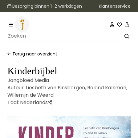
Klantenservice
Bezorging binnen 1–2 werkdagen
Terug naar overzicht
Kinderbijbel
Jongbloed Media
Auteur:
Liesbeth van Binsbergen
,
Roland Kalkman
,
Willemijn de Weerd
Taal:
Nederlands