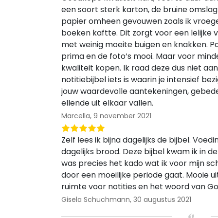
een soort sterk karton, de bruine omslag
papier omheen gevouwen zoals ik vroege
boeken kaftte. Dit zorgt voor een lelijke v
met weinig moeite buigen en knakken. Papie
prima en de foto’s mooi. Maar voor minde
kwaliteit kopen. Ik raad deze dus niet a
notitiebijbel iets is waarin je intensief bez
jouw waardevolle aantekeningen, gebede
ellende uit elkaar vallen.
Marcella,
9 november 2021
Zelf lees ik bijna dagelijks de bijbel. Voedin
dagelijks brood. Deze bijbel kwam ik in 
was precies het kado wat ik voor mijn s
door een moeilijke periode gaat. Mooie u
ruimte voor notities en het woord van 
Gisela Schuchmann,
30 augustus 2021