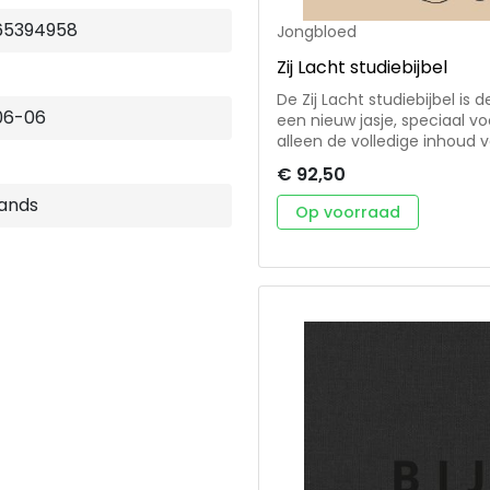
65394958
Jongbloed
Zij Lacht studiebijbel
De Zij Lacht studiebijbel is 
06-06
een nieuw jasje, speciaal vo
alleen de volledige inhoud v
katernen, uitgebreide comme
€ 92,50
kaarten, illustraties, Bijbelv
tradities, tijdlijnen en meer
ands
Op voorraad
makkelijker om de Bijbel (beter) te
cm