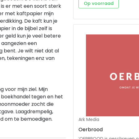
Op voorraad
 is er met een soort sterk
r met kaftpapier mijn
erdikking. De kaft kun je
r in de bijbel zelf is
r geld kun je veel betere
an aangezien een
ig bent. Je wilt niet dat al
n, tekeningen enz van
g voor mijn ziel. Mijn
de boekhandel tegen en het
choonmoeder zocht die
itgave. Laagdrempelig,
God om te bemoedigen.
Ark Media
Oerbrood
‘OERBROOD is geschreven om