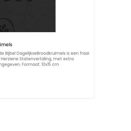
uimels
 Bijbel DagelijkseBroodkruimels is een fraai
Herziene Statenvertaling, met extra
katernen die stijlvol zijn vormgegeven. Formaat: 10x15 cm