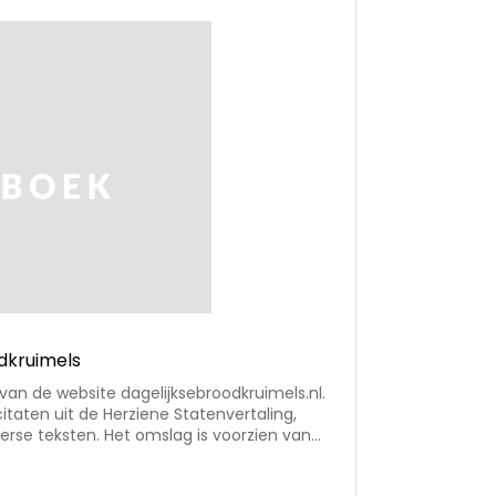
dkruimels
an de website dagelijksebroodkruimels.nl.
itaten uit de Herziene Statenvertaling,
iverse teksten. Het omslag is voorzien van
el reliëf, voorzien van strakke titelindruk.