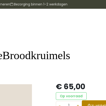
rneren
Bezorging binnen 1–2 werkdagen
seBroodkruimels
€ 65,00
Op voorraad
−
+
In winke