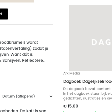
ld
eBroodkruimels wordt
Statenvertaling) zodat je
jven. Want dát is
n. Schrijven. Reflectere...
Ark Media
Dagboek DagelijkseBroo
Dit dagboek bevat content v
In het dagboek staan bijbelc
gedichten, illustraties en d
een speciale coating in subti
€ 15,00
ngeboden. De kaft is van