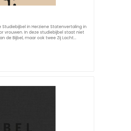
de Studiebijbel in Herziene Statenvertaling in
or vrouwen. In deze studiebijbel staat niet
an de Bijbel, maar ook twee Zij Lacht
ntaren, context bij ieder Bijbelboek,
erwijzingen, uitleg over Bijbelse feesten en
! Met de Zij Lacht studiebijbel wordt het nog
 lezen en begrijpen. Formaat: 16x24