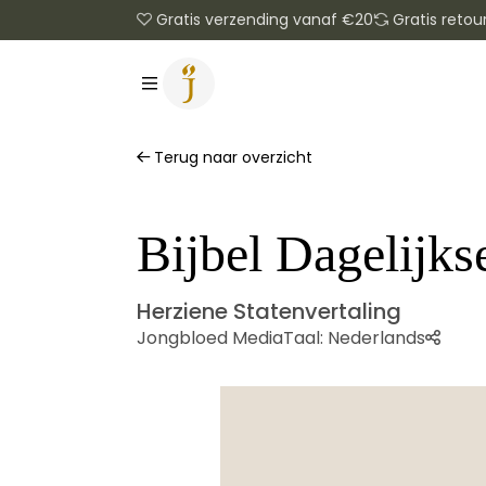
Gratis verzending vanaf €20
Gratis retou
Terug naar overzicht
Bijbel Dagelijk
Herziene Statenvertaling
Jongbloed Media
Taal:
Nederlands