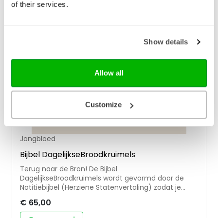
of their services.
Show details
Allow all
Customize
Jongbloed
Bijbel DagelijkseBroodkruimels
Terug naar de Bron! De Bijbel
DagelijkseBroodkruimels wordt gevormd door de
Notitiebijbel (Herziene Statenvertaling) zodat je
eigen gedachten bij de teksten kunt schrijven. Want
€ 65,00
dát is belangrijk. Bidden. Lezen. Stil zijn. Luisteren.
Schrijven. Reflecteren. Om daarbij te helpen heeft