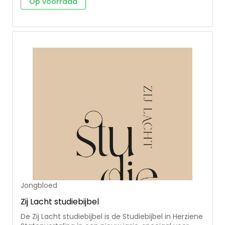
Op voorraad
DagelijkseBroodkruimels de 'OER-Methode' bedacht;
een bijbelstudiemethode die erop gericht is om de
lessen uit de Bijbel praktisch te maken. Deze
methode wordt toegelicht in de Bijbel. Niet alleen
een eye-catcher op de keukentafel, maar een
Bijbel om dagelijks te gebruiken en geleerde lessen
toe te passen in het dagelijks leven.
DagelijkseBroodkruimels is een community met
impact. Meer dan 5 jaar geleden opgericht vanuit
het verlangen om in deze tijd, op relevante wijze
Jezus bekend te maken aan onze generatie. Wat
begon met het dagelijks delen van een bijbeltekst
met afbeelding groeide uit tot een christelijke
community. Formaat: 15x22 cm
Jongbloed
Zij Lacht studiebijbel
De Zij Lacht studiebijbel is de Studiebijbel in Herziene