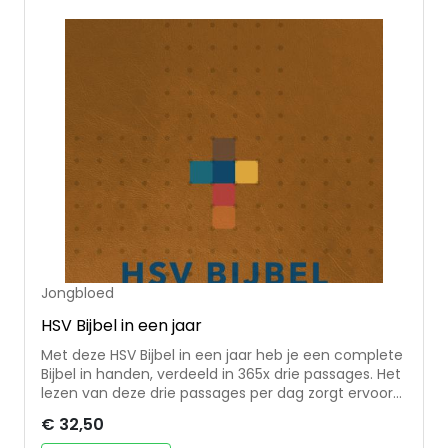
Jongbloed
HSV Bijbel in een jaar
Met deze HSV Bijbel in een jaar heb je een complete
Bijbel in handen, verdeeld in 365x drie passages. Het
lezen van deze drie passages per dag zorgt ervoor
dat je de hele Bijbel in één jaar kunt doorlezen. Deze
€ 32,50
editie in de Herziene Statenvertaling biedt een frisse