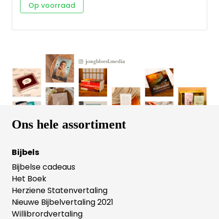
kijk en nieuwe inzichten door haar unieke opzet. Elke
Op voorraad
dagelijkse lezing bestaat uit: - een
vertellend/verhalend gedeelte (weergegeven in
drie kolommen) - een onderwijzend gedeelte
(weergegeven in twee kolommen) - een gedeelte
uit de poëzie- of wijsheidsboeken (weergegeven in
één kolom) Een prachtige stimulans om de oude
gewoonte van regelmatig de gehele Bijbel te lezen
weer nieuw leven in te blazen! Formaat: 15x23 cm
Ons hele assortiment
Bijbels
Bijbelse cadeaus
Het Boek
Herziene Statenvertaling
Nieuwe Bijbelvertaling 2021
Willibrordvertaling