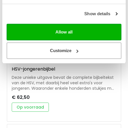
Show details
Allow all
Customize
Jongbloed
HSV-jongerenbijbel
Deze unieke uitgave bevat de complete bijbeltekst
van de HSV, met daarbij heel veel extra's voor
jongeren. Waaronder enkele honderden stukjes met
uitleg, verwerking en verdieping, die jou als jongere
€ 62,50
handvatten geeft om de Bijbel beter te begrijpen. In
ieder bijbelboek een of meerdere landkaartjes en
Op voorraad
illustraties. En tientallen kleurenfoto's. De complete
Heidelbergse Catechismus is achterin opgenomen.
Gebonden in een flexibel omslag die gemakkelijk
open blijft liggen.