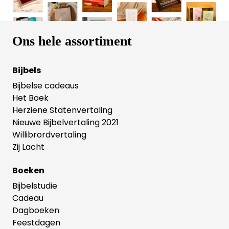
te noteren. Het notitieboek combineert inhoudelijke
informatie over bijbelstudie met een eigentijdse,
vrouwelijk vormgeving.
Ons hele assortiment
Bijbels
Bijbelse cadeaus
Het Boek
Herziene Statenvertaling
Nieuwe Bijbelvertaling 2021
Willibrordvertaling
Zij Lacht
Boeken
Bijbelstudie
Cadeau
Dagboeken
Feestdagen