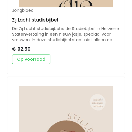
schrijflijntjes, maar vrije ruimte - Met onderlegvel
met schrijflijntjes Formaat: 15x22 cm
Jongbloed
Zij Lacht studiebijbel
De Zij Lacht studiebijbel is de Studiebijbel in Herziene
Statenvertaling in een nieuw jasje, speciaal voor
vrouwen. In deze studiebijbel staat niet alleen de
volledige inhoud van de Bijbel, maar ook twee Zij
€ 92,50
Lacht katernen, uitgebreide commentaren, context
bij ieder Bijbelboek, kaarten, illustraties,
Op voorraad
Bijbelverwijzingen, uitleg over Bijbelse feesten en
tradities, tijdlijnen en meer! Met de Zij Lacht
studiebijbel wordt het nog makkelijker om de Bijbel
(beter) te lezen en begrijpen. Formaat: 16x24 cm