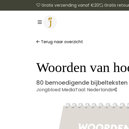
Gratis verzending vanaf €20
Gratis retou
Terug naar overzicht
Woorden van ho
80 bemoedigende bijbelteksten 
Jongbloed Media
Taal:
Nederlands