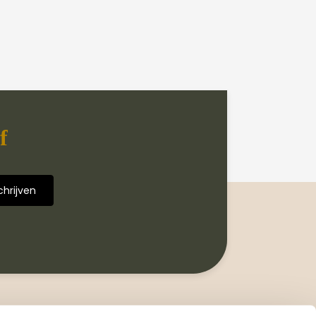
f
Volg ons