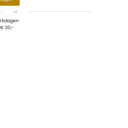
erkdagen
 € 20,-