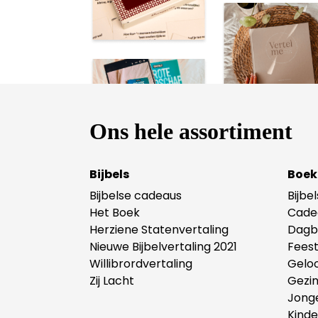
Ons hele assortiment
Bijbels
Boek
Bijbelse cadeaus
Bijbe
Het Boek
Cade
Herziene Statenvertaling
Dagb
Nieuwe Bijbelvertaling 2021
Fees
Willibrordvertaling
Gelo
Zij Lacht
Gezi
Jong
Kind