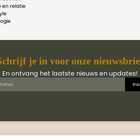
e en relatie
yle
ogie
Schrijf je in voor onze nieuwsbrie
En ontvang het laatste nieuws en updates!
 van Jongbloed Media
Contact