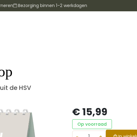
rneren
Bezorging binnen 1–2 werkdagen
op
uit de HSV
€ 15,99
Op voorraad
−
+
In winke