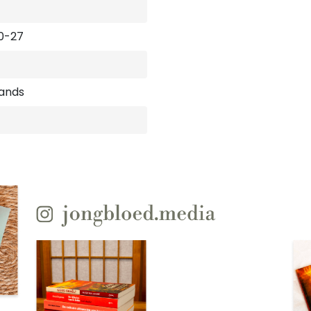
0-27
ands