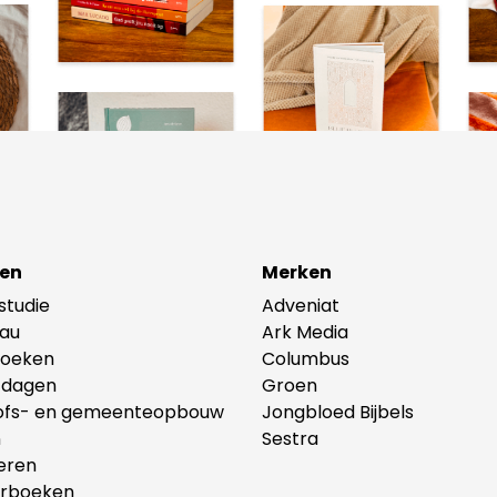
en
Merken
lstudie
Adveniat
au
Ark Media
oeken
Columbus
tdagen
Groen
ofs- en gemeenteopbouw
Jongbloed Bijbels
n
Sestra
eren
erboeken