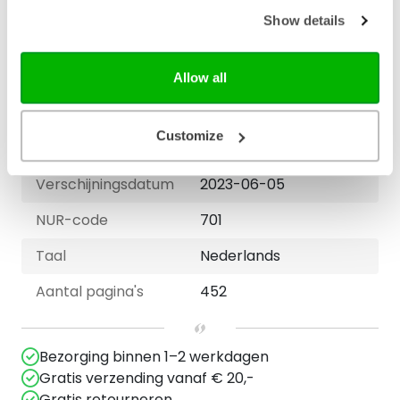
Lengte (mm)
36
Show details
Breedte (mm)
171
Gewicht (G)
1081
Allow all
ISBN
9789065395429
Customize
Druk
1
Verschijningsdatum
2023-06-05
NUR-code
701
Taal
Nederlands
Aantal pagina's
452
Bezorging binnen 1–2 werkdagen
Gratis verzending vanaf € 20,-
Gratis retourneren