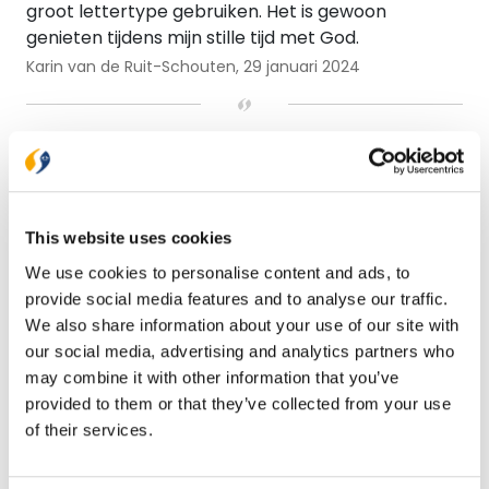
groot lettertype gebruiken. Het is gewoon
genieten tijdens mijn stille tijd met God.
Karin van de Ruit-Schouten,
29 januari 2024
Specificaties
Duimgrepen
Geen duimgrepen
Formaat
Groot
This website uses cookies
We use cookies to personalise content and ads, to
Verwacht
Nee
provide social media features and to analyse our traffic.
Illustraties
Zonder Illustraties
We also share information about your use of our site with
our social media, advertising and analytics partners who
Koker
Geen koker
may combine it with other information that you’ve
provided to them or that they’ve collected from your use
Uitvoering
Paperback
of their services.
Hoogte (mm)
240