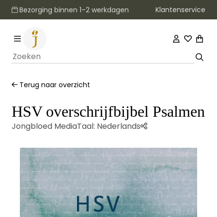
Klantenservice
Bezorging binnen 1–2 werkdagen
Terug naar overzicht
HSV overschrijfbijbel Psalmen
Jongbloed Media
Taal:
Nederlands