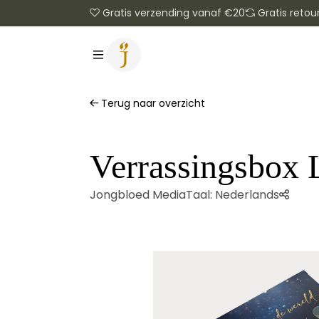
Gratis verzending vanaf €20
Gratis retou
Terug naar overzicht
Verrassingsbox 
Jongbloed Media
Taal:
Nederlands