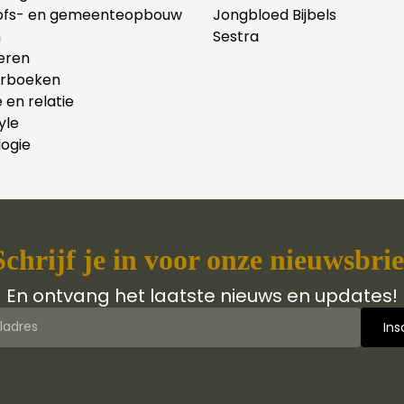
ofs- en gemeenteopbouw
Jongbloed Bijbels
n
Sestra
eren
erboeken
e en relatie
yle
ogie
Schrijf je in voor onze nieuwsbrie
En ontvang het laatste nieuws en updates!