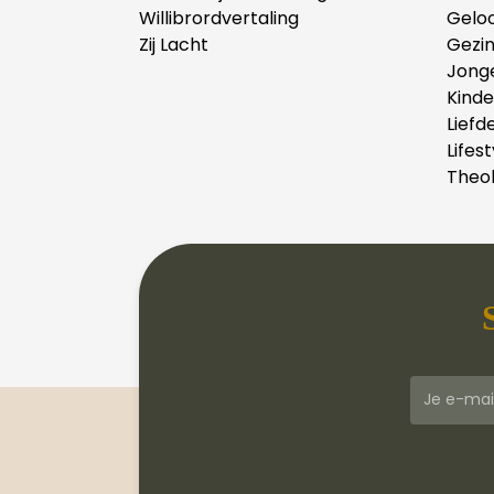
Willibrordvertaling
Gelo
Zij Lacht
Gezi
Jong
Kind
Liefd
Lifest
Theol