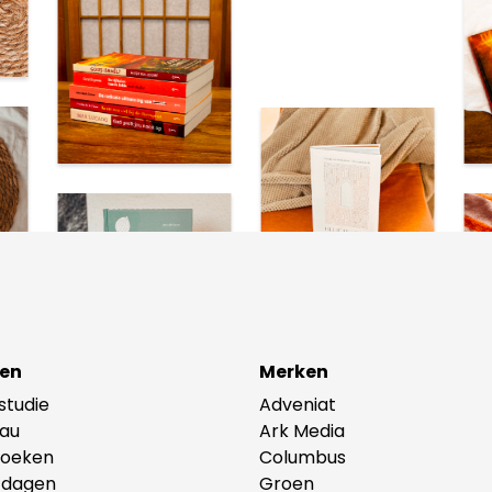
en
Merken
lstudie
Adveniat
au
Ark Media
oeken
Columbus
tdagen
Groen