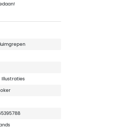
gedaan!
duimgrepen
Illustraties
koker
65395788
ands