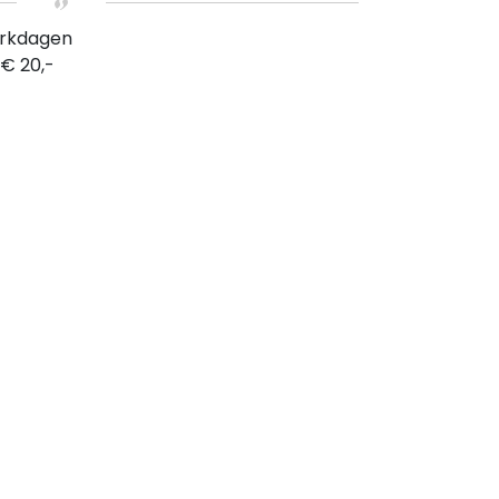
erkdagen
 € 20,-