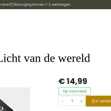
rneren
Bezorging binnen 1–2 werkdagen
Licht van de wereld
€ 14,99
Op voorraad
−
+
In winke