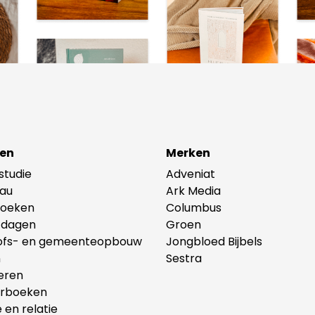
en
Merken
lstudie
Adveniat
au
Ark Media
oeken
Columbus
tdagen
Groen
ofs- en gemeenteopbouw
Jongbloed Bijbels
n
Sestra
eren
erboeken
e en relatie