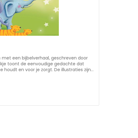
ds met een bijbelverhaal, geschreven door
ekje toont de eenvoudige gedachte dat
houdt en voor je zorgt. De illustraties zijn
t name de vorm van stof en knisper maakt
eel (groot)ouders vinden het fijn om met
tijd iets met de Bijbel te kunnen doen.