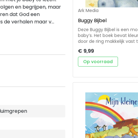
 volgen en begrijpen, maar
Ark Media
varen dat God een
Buggy Bijbel
ees de verhalen maar v...
Deze Buggy Bijbel is een moo
baby’s. Het boek bevat kleu
door de ring makkelijk vast
€ 9,99
Op voorraad
duimgrepen