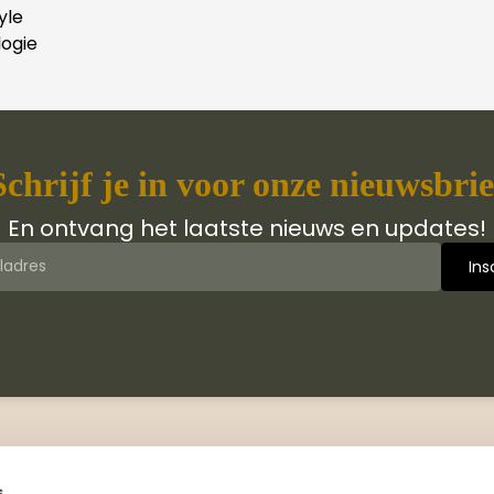
yle
ogie
Schrijf je in voor onze nieuwsbrie
En ontvang het laatste nieuws en updates!
 van Jongbloed Media
Contact
jn wij
Manuscripten
s