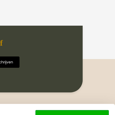
f
Volg ons