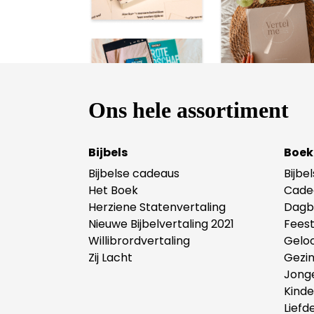
Ons hele assortiment
Bijbels
Boek
Bijbelse cadeaus
Bijbe
Het Boek
Cade
Herziene Statenvertaling
Dagb
Nieuwe Bijbelvertaling 2021
Fees
Willibrordvertaling
Gelo
Zij Lacht
Gezi
Jong
Kind
Liefd