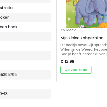
ustraties
koker
nen boek
Ark Media
Mijn kleine knisperbijbel
Dit boekje bevat vijf sprea
Willemijn de Weerd. Het bo
God je heeft gemaakt, van je 
vrolijk en aansprekend. Me
€ 12,99
het geschikt voor baby’s. V
kinderen van heel jonge leef
Op voorraad
65395795
0-18