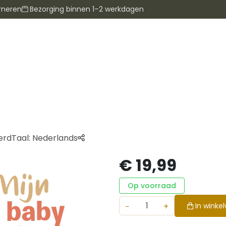
rneren
Bezorging binnen 1–2 werkdagen
erd
Taal:
Nederlands
€ 19,99
Op voorraad
−
+
In winke