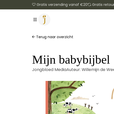
Gratis verzending vanaf €20
Gratis retou
Terug naar overzicht
Mijn babybijbel
Jongbloed Media
Auteur:
Willemijn de We