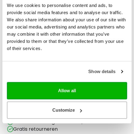
Gewicht (G)
536
We use cookies to personalise content and ads, to
provide social media features and to analyse our traffic.
ISBN
9789076890685
We also share information about your use of our site with
Druk
1
our social media, advertising and analytics partners who
may combine it with other information that you’ve
Verschijningsdatum
2023-02-16
provided to them or that they’ve collected from your use
of their services.
NUR-code
707
Auteur
Carolina Blokland-den
Hertog
Show details
Taal
Nederlands
Allow all
Aantal pagina's
216
Customize
Bezorging binnen 1–2 werkdagen
Gratis verzending vanaf € 20,-
Gratis retourneren