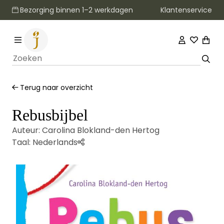
Klantenservice
Bezorging binnen 1–2 werkdagen
Terug naar overzicht
Rebusbijbel
Auteur:
Carolina Blokland-den Hertog
Taal:
Nederlands