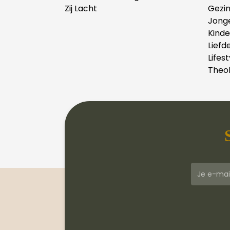
Zij Lacht
Gezi
Jong
Kind
Liefd
Lifest
Theol