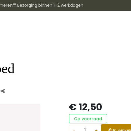
rneren
Bezorging binnen 1–2 werkdagen
bed
s
€ 12,50
Op voorraad
−
+
In winke