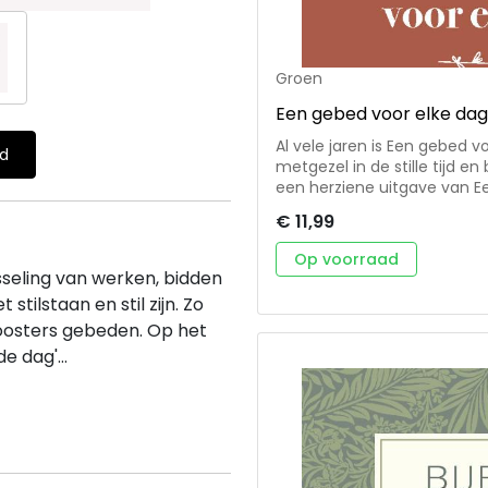
Groen
Een gebed voor elke dag
Al vele jaren is Een gebed v
ld
metgezel in de stille tijd en bij het gebed tot God. Dit ge
een herziene uitgave van E
jaar geleden, in 1935, versc
€ 11,99
elkaar opgeteld is het boekj
geïnteresseerde lezer hebbe
Op voorraad
eerste druk achter in de h
isseling van werken, bidden
 stilstaan en stil zijn. Zo
loosters gebeden. Op het
e dag'...