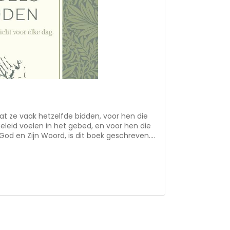
at ze vaak hetzelfde bidden, voor hen die
geleid voelen in het gebed, en voor hen die
r God en Zijn Woord, is dit boek geschreven.
eer dan tweehonderd bijbelgedeelten
 bij de tekst blijven. Door met de Bijbel
 gebedsleven, want ook nu geven Gods
alm 119:130). Dit boek is geschreven om de
en leven. Naast de gebeden vind je ook veel
 aanzetten tot nadenken.