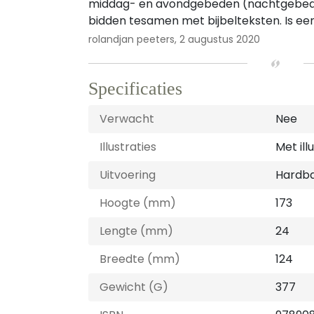
middag- en avondgebeden (nachtgebed ni
bidden tesamen met bijbelteksten. Is een
rolandjan peeters,
2 augustus 2020
Specificaties
Verwacht
Nee
Illustraties
Met ill
Uitvoering
Hardb
Hoogte (mm)
173
Lengte (mm)
24
Breedte (mm)
124
Gewicht (G)
377