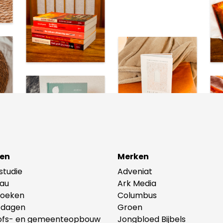
en
Merken
lstudie
Adveniat
au
Ark Media
oeken
Columbus
tdagen
Groen
ofs- en gemeenteopbouw
Jongbloed Bijbels