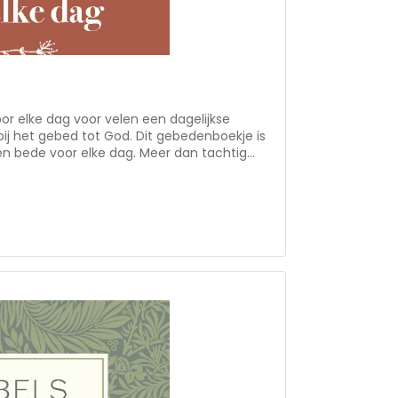
oor elke dag voor velen een dagelijkse
bedenboekje is
en bede voor elke dag. Meer dan tachtig
heen hiervan de eerste druk in Nederland. Bij
e nu al 32 keer herdrukt. Voor de
n wij het oorspronkelijke voorwoord bij de
eruitgave opgenomen.