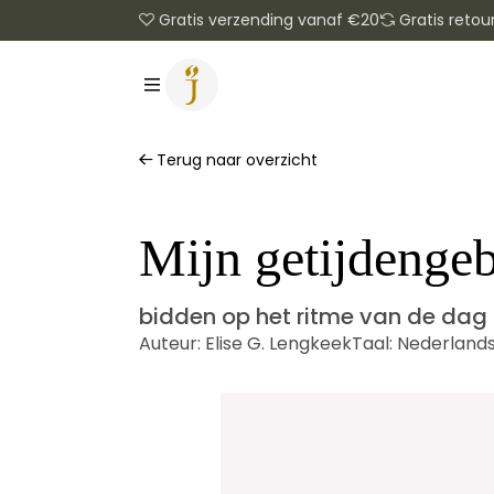
Gratis verzending vanaf €20
Gratis retou
Terug naar overzicht
Mijn getijdenge
bidden op het ritme van de dag
Auteur:
Elise G. Lengkeek
Taal:
Nederland