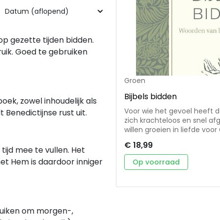
op gezette tijden bidden.
bruik. Goed te gebruiken
Groen
Bijbels bidden
k, zowel inhoudelijk als
Voor wie het gevoel heeft d
lt Benedictijnse rust uit.
zich krachteloos en snel af
willen groeien in liefde voo
In Bijbels bidden worden m
€ 18,99
omgezet in gebeden die dicht
 tijd mee te vullen. Het
open te bidden verdiept je
met Hem is daardoor inniger
Op voorraad
woorden licht en inzicht (Ps
Bijbel te bidden voor je eig
citaten die bemoedigen en
bruiken om morgen-,