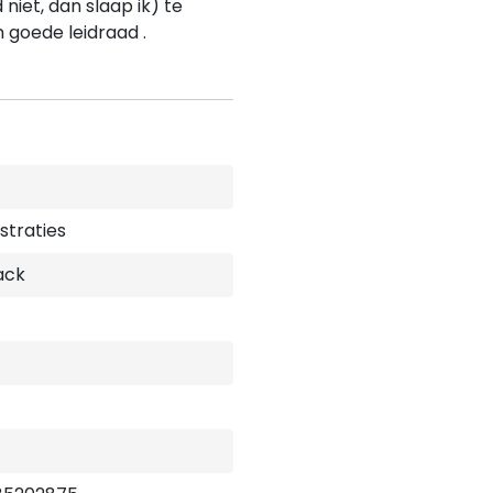
et, dan slaap ik) te
 goede leidraad .
ustraties
ack