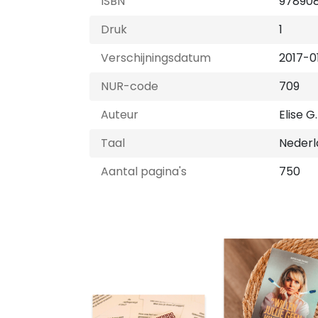
ISBN
97890
Druk
1
Verschijningsdatum
2017-0
NUR-code
709
Auteur
Elise G
Taal
Nederl
Aantal pagina's
750