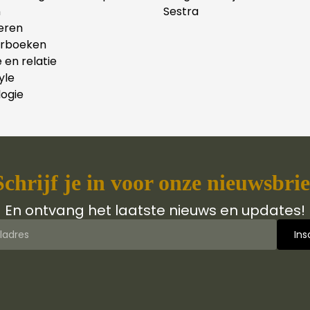
n
Sestra
eren
erboeken
e en relatie
yle
ogie
Schrijf je in voor onze nieuwsbrie
En ontvang het laatste nieuws en updates!