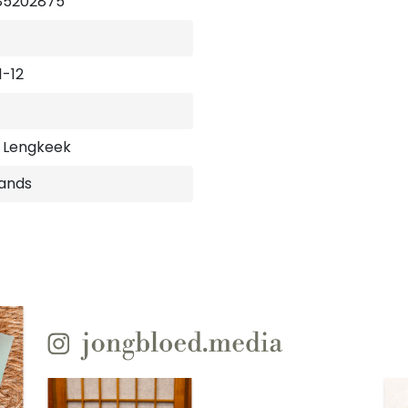
85202875
1-12
. Lengkeek
ands